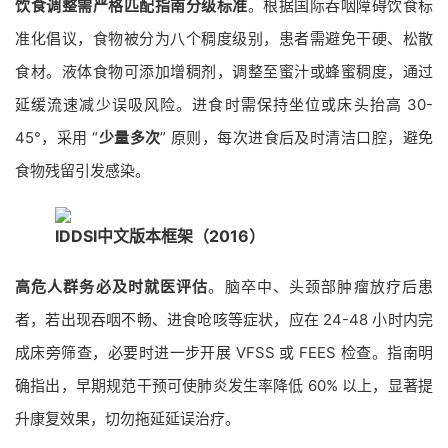
饮食调整需严格匹配指南分级标准
。根据国际吞咽障碍饮食标
准化倡议，食物被分为八个稠度级别，患者需避免干硬、松散
食材。液体食物可添加增稠剂，调整至蜜汁或蜂蜜稠度，通过
延缓流速减少误吸风险。进食时需保持坐位或床头抬高 30-
45°，采用 “
少量多次
” 原则，每次进食后及时清洁口腔，避免
食物残留引发感染。
IDDSI中文版本框架（2016）
高危人群务必及时就医评估
。脑卒中、头颈部肿瘤放疗后患
者，若出现吞咽不畅、进食呛咳等症状，应在 24-48 小时内完
成床旁筛查，必要时进一步开展 VFSS 或 FEES 检查。指南明
确指出，早期规范干预可使肺炎发生率降低 60% 以上，显著提
升康复效果，切勿拖延延误治疗。