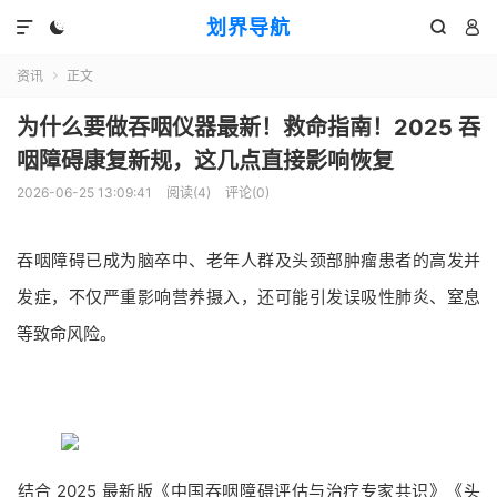
划界导航




资讯
正文

为什么要做吞咽仪器最新！救命指南！2025 吞
咽障碍康复新规，这几点直接影响恢复
2026-06-25 13:09:41
阅读(
4
)
评论(0)
吞咽障碍已成为脑卒中、老年人群及头颈部肿瘤患者的高发并
发症，不仅严重影响营养摄入，还可能引发误吸性肺炎、窒息
等致命风险。
​结合 2025 最新版《中国吞咽障碍评估与治疗专家共识》《头