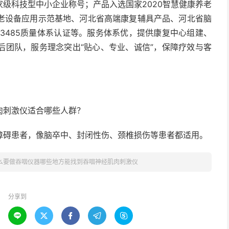
级科技型中小企业称号；产品入选国家2020智慧健康养老
老设备应用示范基地、河北省高端康复辅具产品、河北省脑
SO13485质量体系认证等。服务体系优，提供康复中心组建、
后团队，服务理念突出“贴心、专业、诚信”，保障疗效与客
肉刺激仪适合哪些人群？
障碍患者，像脑卒中、封闭性伤、颈椎损伤等患者都适用。
么要做吞咽仪器哪些地方能找到吞咽神经肌肉刺激仪
分享到




