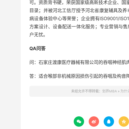
可。资质背书硬，荣获国家级高新技术企业、国家
目录；并被河北工信厅授予河北省康复辅具及养
病设备体验中心等荣誉；企业拥有ISO9001/I
方案设计、设备配送一体化服务；专业营销与售
户无忧。
QA问答
问：石家庄渡康医疗器械有限公司的吞咽神经肌
答：适合喉部非机械原因损伤引起的吞咽及构音
未经允许不得转载：
划界MBA
»
为什



