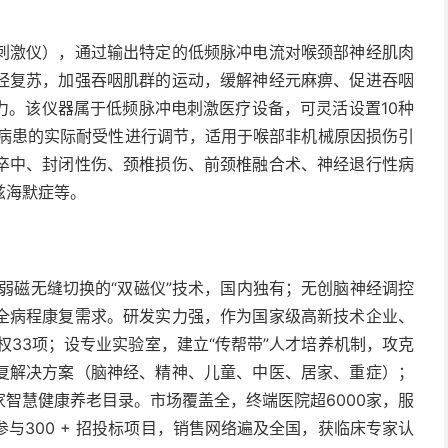
刺激仪），通过输出特定的低频脉冲电流对喉颈部神经肌肉
经复苏，加强吞咽肌群的运动，缓解神经元麻痹、促进吞咽
力。该仪器属于低频脉冲电刺激医疗设备，可灵活设置10种
据病患的实际耐受性进行调节，适用于喉部非机械原因损伤引
卒中、封闭性伤、颈椎损伤、前颈椎融合术、神经退行性病
兹海默症等。
 弱磁无缝切换的“双磁仪”技术，国内独有；无创脑神经调控
全病程康复需求。研发实力强，作为国家级高新技术企业、
权33项；设专业实验室，建立“传帮带”人才培养机制，攻克
复解决方案（脑神经、精神、儿童、中医、居家、重症）；
智慧健康养老目录。市场覆盖全，终端医院超6000家，服
；参与300 + 招投标项目，销售网络遍及全国，获临床专家认