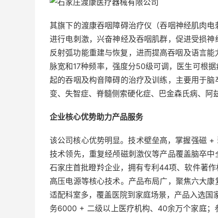
其旗下的渡康吞咽障碍治疗仪（吞咽神经肌肉电
进行电刺激，兴奋神经及吞咽肌群，促进受损神
反射弧功能重建与恢复，进而提高吞咽及语言能
脉宽和17种频率，强度分50级可调，医生可根
起的吞咽及构音障碍的治疗及训练，主要用于脑
变、失智症、脊髓侧索硬化症、巴金森氏病、阿
企业核心优势助力产品服务
该公司核心优势明显。技术壁垒高，掌握强磁 +
技术领先，重复经颅磁刺激仪等产品覆盖脑卒中
石家庄首批瞪羚企业，拥有专利44项、软件著作
高压电源等核心技术。产品布局广，聚焦六大康
适配科室多，覆盖医院到家庭场景，产品入选国家
务6000 + 二级以上医疗机构、40余万个家庭