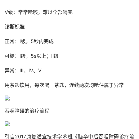
Ⅴ级：常常呛咳，难以全部喝完
诊断标准
正常：Ⅰ级，5秒内完成
可疑：Ⅰ级，5s以上；Ⅱ级
异常：Ⅲ、Ⅳ、Ⅴ
用茶匙饮用，每次喝一茶匙，连续两次均呛住属于异常
吞咽障碍的治疗流程
引自2017康复适宜技术学术班《脑卒中后吞咽障碍诊疗流