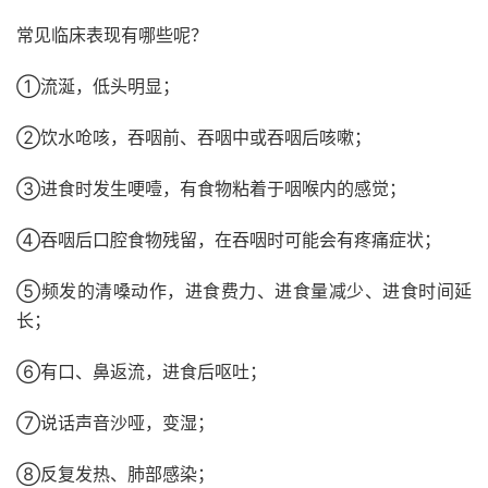
常见临床表现有哪些呢？
①流涎，低头明显；
②饮水呛咳，吞咽前、吞咽中或吞咽后咳嗽；
③进食时发生哽噎，有食物粘着于咽喉内的感觉；
④吞咽后口腔食物残留，在吞咽时可能会有疼痛症状；
⑤频发的清嗓动作，进食费力、进食量减少、进食时间延
长；
⑥有口、鼻返流，进食后呕吐；
⑦说话声音沙哑，变湿；
⑧反复发热、肺部感染；