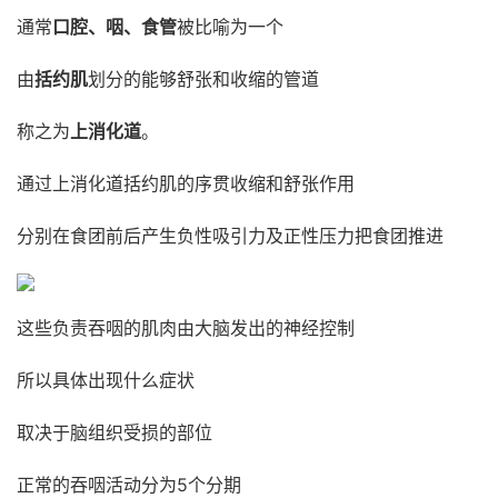
通常
口腔、咽、食管
被比喻为一个
由
括约肌
划分的能够舒张和收缩的管道
称之为
上消化道
。
通过上消化道括约肌的序贯收缩和舒张作用
分别在食团前后产生负性吸引力及正性压力把食团推进
这些负责吞咽的肌肉由大脑发出的神经控制
所以具体出现什么症状
取决于脑组织受损的部位
正常的吞咽活动分为5个分期