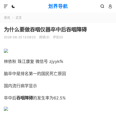
划界导航




资讯
正文

为什么要做吞咽仪器卒中后吞咽障碍
2026-06-25 13:08:23
阅读(
3
)
评论(0)
林依秋 珠江康复 微信号 zjyykfk
脑卒中是排名第一的国民死亡原因
国内流行病学显示
卒中后
吞咽障碍
的发生率为62.5%