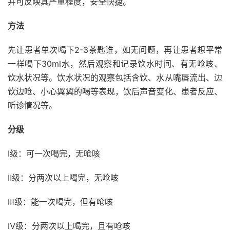
并可反映其严重程度，安全快捷。
方法
先让患者单次喝下2-3茶匙谁，如无问题，再让患者想平常
一样喝下30ml水，然后观察和记录饮水时间、有无呛咳、
饮水状况等。饮水状况的观察包括含饮、水从嘴唇流出、边
饮边呛、小心翼翼的喝等表现，饮后声音变化、患者反应、
听诊情况等。
分级
Ⅰ级：可一次喝完，无呛咳
Ⅱ级：分两次以上喝完，无呛咳
Ⅲ级：能一次喝完，但有呛咳
Ⅳ级：分两次以上喝完，且有呛咳