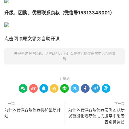
升级、团购、优惠联系康叔（微信号15313343001）
点击阅读原文领券自助开课
未经允许不得转载：
划界MBA
»
为什么要做吞咽仪器卒中后吞咽障
碍
分享到









上一篇
下一篇
为什么要做吞咽仪器协和星原计
为什么要做吞咽仪器南邮团队研
划
发智能化治疗仪助力脑卒中患者
告别鼻饲管