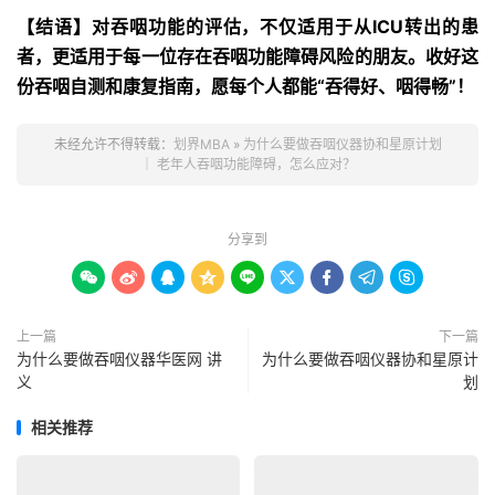
【结语】对吞咽功能的评估，不仅适用于从ICU转出的患
者，更适用于每一位存在吞咽功能障碍风险的朋友。收好这
份吞咽自测和康复指南，愿每个人都能“吞得好、咽得畅”！
未经允许不得转载：
划界MBA
»
为什么要做吞咽仪器协和星原计划
｜ 老年人吞咽功能障碍，怎么应对？
分享到









上一篇
下一篇
为什么要做吞咽仪器华医网 讲
为什么要做吞咽仪器协和星原计
义
划
相关推荐