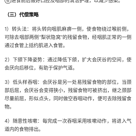
⑥进食前后做好口腔及咽部的清洁护理，以减少感染。
（三）代偿策略
1）转头法：将头转向咽肌麻痹一侧，使食物绕过喉前侧，
可除去咽部两侧“梨状隐窝”的残留食物，经咽肌正常的一侧
通过食管上括约肌进入食管。
2）下颌下降姿势：通过降低下颌，扩大会厌谷的空间，使
会厌向后移位，有助于保护气道。
3）低头样吞咽：会厌谷是另一处易残留食物的部位，当颈
部后屈，会厌谷会变得狭小，残留食物可被挤出，继之颈部
尽量前屈，形似点头，同时做空吞咽动作，便可去除残留食
物。
4）随意性咳嗽：每完成一次吞咽采用咳嗽动作，将进入气
道内的食物排出。