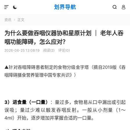
划界导航




资讯
正文

为什么要做吞咽仪器协和星原计划 ｜ 老年人吞
咽功能障碍，怎么应对？
2026-06-25 13:08:19
阅读(
2
)
评论(0)
▲针对吞咽障碍患者制定的食物分级金字塔
（摘自2019版《吞
咽障碍膳食营养管理中国专家共识》）
3）进食量（一口量）
：量过多，食物易从口中漏出或引起
误吸；量过少难以触发吞咽反射。一般从小剂量（1～
4ml）开始，逐步增加并掌握合适的一口量。