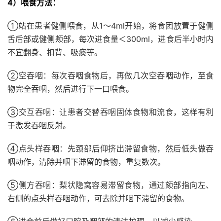
4）喂食方法：
①站在患者健侧喂食，从1～4ml开始，将食团放置于健侧
舌后部或健侧颊部，每次进食量＜300ml，进食后半小时内
不宜翻身、扣背、吸痰等。
②空吞咽：每次吞咽食物后，再做几次空吞咽动作，至食
物完全吞咽，然后进行下一口喂食。
③交互吞咽：让患者交替吞咽固体食物和流食，这样有利
于激发吞咽反射。
④点头样吞咽：先颈部后仰挤出滞留食物，然后低头做吞
咽动作，清除并咽下滞留的食物，重复数次。
⑤侧方吞咽：梨状隐窝容易滞留食物，通过颏部指向左、
右侧的点头样吞咽动作，可去除并咽下滞留的食物。