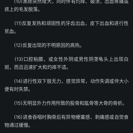
(10)黑痣突然增大，同时伴有灼痒、破溃，出血疼痛或
痣上的毛发脱落。
(11)反复发热和顽固性的牙齿出血，皮下出血和进行性
贫血。
(12)反复出现的不明原因的高热。
(13)口腔粘膜，或女性外阴或男性阴茎龟头上出现白
斑，而且迅速扩大和灼痒不适。
(14)进行性双下肢无力，感觉异常，动作失调或伴大小
便有时失禁。
(15)无明显外力作用所致的股骨和肱骨等大骨的骨折。
(16)进食吞咽时胸骨后有异物梗塞感、刺痛感或自觉食
物通过缓慢。