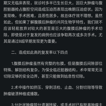
期又无临床表现，就诊时多半已生长巨大，因巨大肿瘤与腹
腔脏器抢占腹腔空间造成压迫而表现出晚期压迫症状。因为
发现晚，手术困难，且恶性居多，故总体疗效不理想。虽然
如此，但如果了解腹膜后肿瘤的共同生物学特性，我们就不
应该轻易放弃对较大的甚至是巨大的腹膜后肿瘤的手术切
除，即使是对于复发的病例也应该争取再次或多次手术。尤
其是通过B超早期发现更为重要。
二、造成如此高的复发率以下四点
1.腹膜后肿瘤虽然有完整的包膜，但是腹膜后间隙部位
特殊、解剖结构复杂，为保全临近脏器结构，术中常常无法
切除足够的安全边界，甚至只能做到姑息性切除。
2.术中操作如挤压、穿刺活检、止血、分割切除等导致
肿瘤破溃种植或播散。
3.分叶状肿瘤部分遗漏残留，或手术时已有脱离肿瘤主