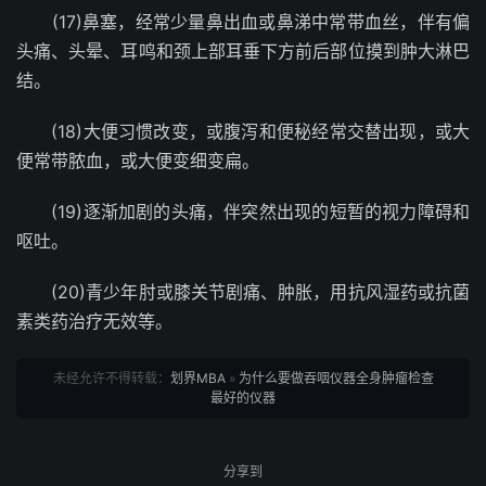
(17)鼻塞，经常少量鼻出血或鼻涕中常带血丝，伴有偏
头痛、头晕、耳鸣和颈上部耳垂下方前后部位摸到肿大淋巴
结。
(18)大便习惯改变，或腹泻和便秘经常交替出现，或大
便常带脓血，或大便变细变扁。
(19)逐渐加剧的头痛，伴突然出现的短暂的视力障碍和
呕吐。
(20)青少年肘或膝关节剧痛、肿胀，用抗风湿药或抗菌
素类药治疗无效等。
未经允许不得转载：
划界MBA
»
为什么要做吞咽仪器全身肿瘤检查
最好的仪器
分享到