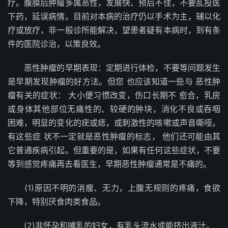
疗。腹膜后肿瘤多属恶性，发展快、预后不佳，不要乱投医
下药，延误病情。目前对本病的治疗仍以手术为主，辅以化
疗或放疗，非一般诊所能解决，望患者疑有本病时，到有条
件的医院诊治，以策良效。
恶性肿瘤的早期表现：定期进行体检，不要等问题发生
是早期发现肿瘤的好方法。但您 也应该知道一些与 恶性肿
瘤有关的症状： 大小便习惯改变，伤口长期不 愈合，乳房
或身体其他部位无痛性的、较硬的肿块，消化不良或吞咽
困难，明显的变化的疣或痣，或刺激性的咳嗽或声音嘶哑。
有这些症 状不一定就是恶性肿瘤的标志， 他们还可能由其
它普通疾病引起。但重要的是，如果有任何这些症状，不要
等到感觉疼痛再去看医生，早期恶性肿瘤通常是不痛的。
(1)原因不明的消瘦、无力，上腹无规则的疼痛，食欲
下降，特别厌食肉类食品。
(2)非怀孕和哺乳的妇女，有乳头流水或能挤出液汁。