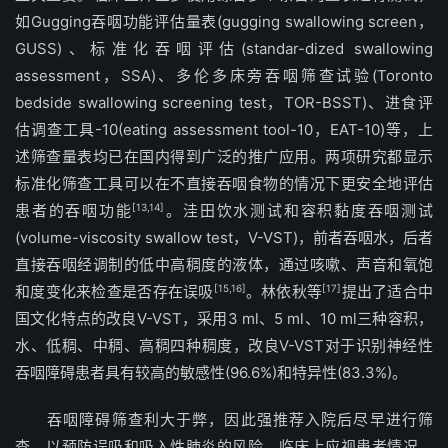
如Gugging吞咽功能评估量表(gugging swallowing screen，
GUSS)、标准化吞咽评估(standar-dized swallowing
assessment，SSA)、多伦多床旁吞咽筛查试验(Toronto
bedside swallowing screening test，TOR-BSST)、进食评
估调查工具-10(eating assessment tool-10，EAT-10)等，上
述筛查量表均已在国内得到广泛的推广应用。两项研究都显示
标准化筛查工具可以在不直接吞咽食物的情况下更安全地评估
患者的吞咽功能
[13,14]
。洼田饮水测试和容积黏度吞咽测试
(volume-viscosity swallow test，V-VST)，前者吞咽水，后者
直接吞咽经调制的低中高稠度的液体，通过咳嗽、声音和氧饱
和度变化来检查是否存在误吸
[15,16]
。林依秋等
[17]
提出了适合中
国文化特点的改良V-VST，采用3 ml、5 ml、10 ml三种容积，
水、低稠、中稠、高稠四种稠度，改良V-VST对于识别神经性
吞咽障碍患者具有较高的敏感性(96.6%)和特异性(83.3%)。
吞咽障碍筛查利大于弊，因此强推荐入院后尽早进行筛
查，以预防误吸和吸入性肺炎的风险。临床上应视患者情况，