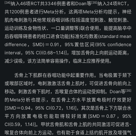
[34]
纳入46项RCT共3346例患者和Doan等
[35]
纳入24项RCT，
共1200例患者进行Meta分析，这两项Meta分析均提示，神经
肌肉电刺激与其他常规吞咽训练(包括温度觉刺激、触觉刺激、
运动训练及食物性状、一口量调整等)联合使用，能提高脑卒中
后吞咽障碍患者的经口进食功能[标准化均数差(standard mean
difference，SMD)＝0.91，95%置信区间(95% confidence
interval，95% CI)(0.68~1.14)]，增加舌骨向上向前运动距离，
减少误吸，该方法简单容易操作，临床上应推荐使用。
舌骨上下肌群在吞咽功能中起重要作用。当电极置于颏下
或喉部区域时，电刺激激活舌骨上肌时，可促进舌骨向前向上
移动。刺激舌骨下肌时，舌喉复合体的运动受抑制。Doan等
[35]
的Meta分析也提示，在舌骨上方水平放置电极时疗效更好
[SMD＝0.94，95% CI(0.72，1.16)]，其次是舌骨上下方联合水
平方向放置电极也能取得较好效果[SMD＝0.87，95%
CI(0.59，1.14)]。甲状舌骨肌和舌骨上肌的共同激活可促进舌-
喉复合体向前上方运动，也有助于食道上括约肌开放及增强气