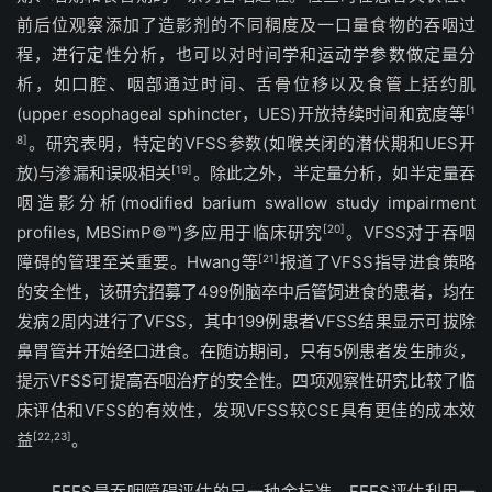
前后位观察添加了造影剂的不同稠度及一口量食物的吞咽过
程，进行定性分析，也可以对时间学和运动学参数做定量分
析，如口腔、咽部通过时间、舌骨位移以及食管上括约肌
(upper esophageal sphincter，UES)开放持续时间和宽度等
[1
8]
。研究表明，特定的VFSS参数(如喉关闭的潜伏期和UES开
放)与渗漏和误吸相关
[19]
。除此之外，半定量分析，如半定量吞
咽造影分析(modified barium swallow study impairment
profiles, MBSimP©™)多应用于临床研究
[20]
。VFSS对于吞咽
障碍的管理至关重要。Hwang等
[21]
报道了VFSS指导进食策略
的安全性，该研究招募了499例脑卒中后管饲进食的患者，均在
发病2周内进行了VFSS，其中199例患者VFSS结果显示可拔除
鼻胃管并开始经口进食。在随访期间，只有5例患者发生肺炎，
提示VFSS可提高吞咽治疗的安全性。四项观察性研究比较了临
床评估和VFSS的有效性，发现VFSS较CSE具有更佳的成本效
益
[22,23]
。
FEES是吞咽障碍评估的另一种金标准。FEES评估利用一