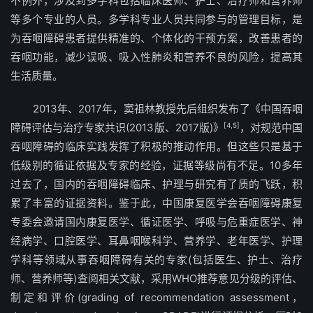
不例外，涉及到多学科包括临床医师、护士、治疗师和营养师
等多个专业的人员。多学科专业人员共同参与的管理目标，是
为吞咽障碍患者提供精准的、个体化的干预方案，改善患者的
吞咽功能，减少误吸、吸入性肺炎和营养不良的风险，提高其
生活质量。
2013年、2017年，窦祖林教授先后组织发布了《中国吞咽
障碍评估与治疗专家共识(2013版、2017版)》
[4,5]
，对规范中国
吞咽障碍的临床实践发挥了积极的推动作用。但这些只是基于
低级别的循证依据及专家的经验，证据等级尚有不足。10多年
过去了，国内的吞咽障碍临床、护理与研究有了质的飞跃，积
累了丰富的证据资料。鉴于此，中国康复医学会吞咽障碍康复
专委会邀请国内康复医学、循证医学、呼吸与危重症医学、神
经病学、口腔医学、耳鼻咽喉科学、营养学、老年医学、护理
学科等领域从事吞咽障碍有关的专家(包括医生、护士、治疗
师、营养师等)查阅相关文献，采用WHO推荐意见分级的评估、
制定和评价(grading of recommendation assessment，