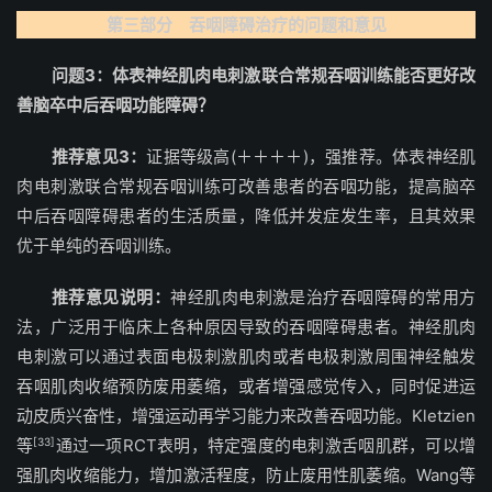
第三部分 吞咽障碍治疗的问题和意见
问题3：体表神经肌肉电刺激联合常规吞咽训练能否更好改
善脑卒中后吞咽功能障碍？
推荐意见3：
证据等级高(＋＋＋＋)，强推荐。体表神经肌
肉电刺激联合常规吞咽训练可改善患者的吞咽功能，提高脑卒
中后吞咽障碍患者的生活质量，降低并发症发生率，且其效果
优于单纯的吞咽训练。
推荐意见说明：
神经肌肉电刺激是治疗吞咽障碍的常用方
法，广泛用于临床上各种原因导致的吞咽障碍患者。神经肌肉
电刺激可以通过表面电极刺激肌肉或者电极刺激周围神经触发
吞咽肌肉收缩预防废用萎缩，或者增强感觉传入，同时促进运
动皮质兴奋性，增强运动再学习能力来改善吞咽功能。Kletzien
等
[33]
通过一项RCT表明，特定强度的电刺激舌咽肌群，可以增
强肌肉收缩能力，增加激活程度，防止废用性肌萎缩。Wang等