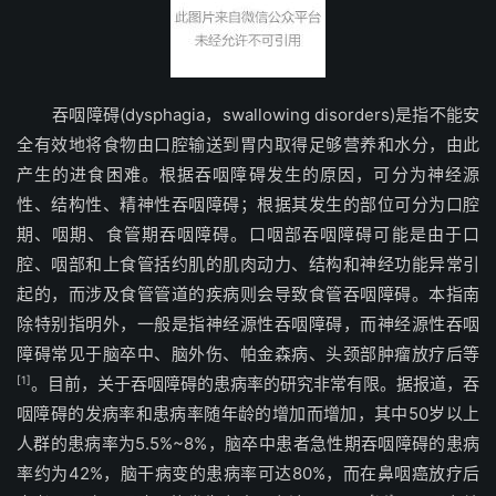
吞咽障碍(dysphagia，swallowing disorders)是指不能安
全有效地将食物由口腔输送到胃内取得足够营养和水分，由此
产生的进食困难。根据吞咽障碍发生的原因，可分为神经源
性、结构性、精神性吞咽障碍；根据其发生的部位可分为口腔
期、咽期、食管期吞咽障碍。口咽部吞咽障碍可能是由于口
腔、咽部和上食管括约肌的肌肉动力、结构和神经功能异常引
起的，而涉及食管管道的疾病则会导致食管吞咽障碍。本指南
除特别指明外，一般是指神经源性吞咽障碍，而神经源性吞咽
障碍常见于脑卒中、脑外伤、帕金森病、头颈部肿瘤放疗后等
[1]
。目前，关于吞咽障碍的患病率的研究非常有限。据报道，吞
咽障碍的发病率和患病率随年龄的增加而增加，其中50岁以上
人群的患病率为5.5%~8%，脑卒中患者急性期吞咽障碍的患病
率约为42%，脑干病变的患病率可达80%，而在鼻咽癌放疗后