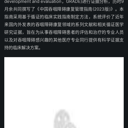
development and evaluation，GRADE)进行证据分析，历时9
月余共同撰写了《中国吞咽障碍康复管理指南(2023版)》。本
指南采用基于循证的临床实践指南制定方法，系统评价了近年
来国内外发表的吞咽障碍康复领域的系列文献和相关循证医学
研究证据，旨在为从事吞咽障碍患者的评估和治疗的专业人员
以及对吞咽障碍感兴趣的其他医疗专业同行提供有科学证据支
持的临床解决方案。