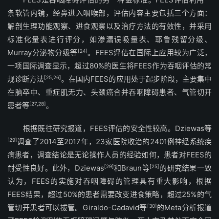
条软管内镜，经鼻进入咽喉部，评估内容主要包括三个方面：
解剖生理功能观察、进食观察以及治疗方法的有效性，并采用
标准化量表进行评分，如渗漏误吸量表、耶鲁残留分级、
Murray分泌物分级等
[24]
。FEES评估在国际上应用较为广泛，
一项国际调查显示，超过80%的医生将FEES作为吞咽评估的常
规诊断方法
[25,26]
。在国内FEES的应用处于起步阶段，主要集中
在脑卒中、重症肌无力、头颈癌合并吞咽障碍患者、气管切开
患者等
[27,28]
。
根据既往研究报道，FEES评估的安全性较高。Dziewas等
[29]
调查了2014至2017年，23家医院收治的2401例神经系统疾
病患者，调查结论是无论操作人员的经验如何，患者对FEES的
耐受性良好。此外，Dziewas
[29]
和Braun等
[25]
的研究结果一致
认为，FEES的实施对吞咽障碍的管理具有重大影响，根据
FEES结果，超过50%的患者需要改变进食策略，超过25%的气
管切开患者可以拔管。Giraldo-Cadavid等
[30]
的Meta分析报道