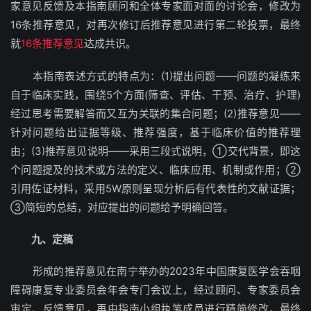
家意见反馈及本指南顾问和全体专家面对面的讨论会，修改为
16条推荐意见，对再次修订后推荐意见进行第二轮投票，最终
就
16条推荐意见
达成共识。
本指南表述方式的特点为：(1)提出问题——问题的凝练来
自于临床实践，围绕5个方面(筛查、评估、干预、治疗、护理)
经过思考需要解答而又互为关联的集合问题；(2)推荐意见——
针对问题给出证据等级、推荐强度，基于临床价值的推荐理
由；(3)推荐意见说明——采用三段式说明，①交代背景，即这
个问题提及的技术或方法的定义、临床应用、机制或作用；②
引用佐证材料，采用5W原则呈现分析后有代表性的文献证据；
③简短的总结，对应提出的问题给予明确回答。
九、定稿
形成的推荐意见在南宁举办的2023年中国康复医学会吞咽
障碍康复专业委员会年会专门会议上，经过顾问、专家委员会
审定、反馈意见，再由指南小组执笔成员进行精简修改，最终