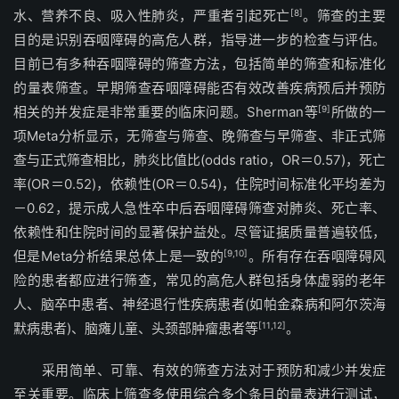
水、营养不良、吸入性肺炎，严重者引起死亡
[8]
。筛查的主要
目的是识别吞咽障碍的高危人群，指导进一步的检查与评估。
目前已有多种吞咽障碍的筛查方法，包括简单的筛查和标准化
的量表筛查。早期筛查吞咽障碍能否有效改善疾病预后并预防
相关的并发症是非常重要的临床问题。Sherman等
[9]
所做的一
项Meta分析显示，无筛查与筛查、晚筛查与早筛查、非正式筛
查与正式筛查相比，肺炎比值比(odds ratio，OR＝0.57)，死亡
率(OR＝0.52)，依赖性(OR＝0.54)，住院时间标准化平均差为
－0.62，提示成人急性卒中后吞咽障碍筛查对肺炎、死亡率、
依赖性和住院时间的显著保护益处。尽管证据质量普遍较低，
但是Meta分析结果总体上是一致的
[9,10]
。所有存在吞咽障碍风
险的患者都应进行筛查，常见的高危人群包括身体虚弱的老年
人、脑卒中患者、神经退行性疾病患者(如帕金森病和阿尔茨海
默病患者)、脑瘫儿童、头颈部肿瘤患者等
[11,12]
。
采用简单、可靠、有效的筛查方法对于预防和减少并发症
至关重要。临床上筛查多使用综合多个条目的量表进行测试，