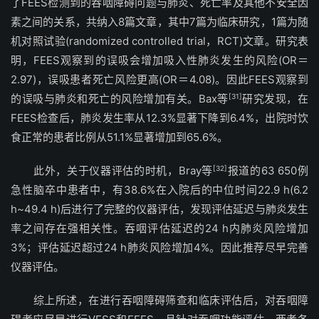
了FEES检测到的吞咽障碍问题与肺炎、死亡率及其他不安全因
素之间的关系，共纳入8篇文章，其中7篇为临床研究，1篇为随
机对照试验(randomized controlled trial，RCT)文章。研究表
明，FEES观察到的误吸会增加吸入性肺炎发生的风险(OR＝
2.97)，误吸患者死亡风险更高(OR＝4.08)。因此FEES观察到
的误吸与肺炎和死亡的风险增加有关。Bax等
[31]
研究发现，在
FEES检查后，肺炎发生率从12.3%显著下降到6.4%，出院时饮
食正常的患者比例从51.1%显著增加到65.6%。
此外，关于仪器评估的时机，Bray等
[32]
报道的63 650例
急性脑卒中患者中，有38.6%在入院后的中位时间22.9 h(6.2
h~49.4 h)后进行了完整的仪器评估，发现评估延迟与肺炎发生
率之间存在强相关性。吞咽评估延迟的24 h内肺炎风险增加
3%；评估延迟超过24 h肺炎风险增加4%。因此推荐尽早完善
仪器评估。
综上所述，在进行吞咽障碍筛查和临床评估后，对吞咽障