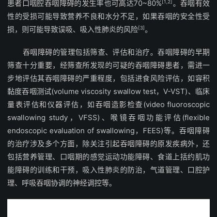
患者口咽腔吞咽障碍的发生率也可高达70~80%
[1,2]
。吞咽有效
性的受损可能导致营养不良和水分不足，如果吞咽的安全性受
损，则可能导致误吸、吸入性肺炎的风险
[3]
。
吞咽障碍的管理包括筛查、评估和治疗。吞咽障碍的早期
筛查十分重要，经筛查所发现的可疑的吞咽障碍患者，需进一
步地评估其吞咽障碍的严重程度，包括进食风险评估，如容积
黏度吞咽测试(volume viscosity swallow test，V-VST)、临床
量表评估和仪器评估，如吞咽造影检查(video fluoroscopic
swallowing study，VFSS)、喉镜吞咽功能评估(flexible
endoscopic evaluation of swallowing，FEES)等。吞咽障碍
的治疗涉及多个方面，除关注引起吞咽障碍的原发疾病外，还
包括营养管理、口咽期的感觉运动功能障碍、食道上括约肌功
能障碍的训练和干预，吸入性肺炎的防治，气道管理、口腔护
理、呼吸吞咽协调的神经调控等。