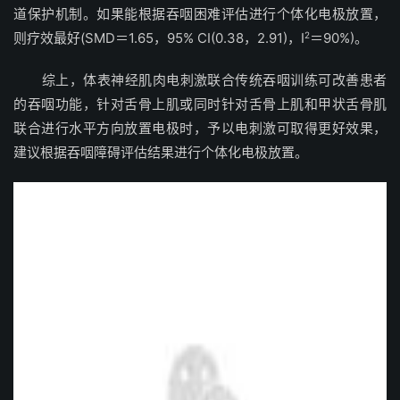
道保护机制。如果能根据吞咽困难评估进行个体化电极放置，
则疗效最好(SMD＝1.65，95% CI(0.38，2.91)，I
2
＝90%)。
综上，体表神经肌肉电刺激联合传统吞咽训练可改善患者
的吞咽功能，针对舌骨上肌或同时针对舌骨上肌和甲状舌骨肌
联合进行水平方向放置电极时，予以电刺激可取得更好效果，
建议根据吞咽障碍评估结果进行个体化电极放置。