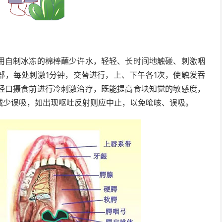
自制冰冻的棉棒蘸少许水，轻轻、长时间地触碰、刺激咽
部，每处刺激1分钟，交替进行，上、下午各1次，使触发吞
经口摄食前进行冷刺激治疗，既能提高食块知觉的敏感度，
减少误吸，如出现呕吐反射则应中止，以免呛咳、误吸。