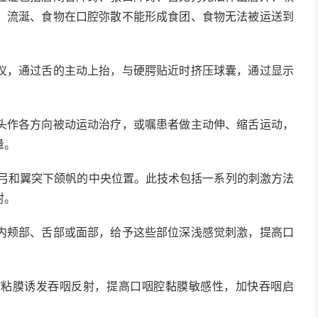
、流涎、食物在口腔弥散不能形成食团、食物无法被运送到
，通过舌的主动上抬，与硬腭贴近时挤压球囊，通过显示
作各方向被动运动治疗，或嘱患者做主动伸、缩舌运动，
量。
弓和翼突下颌帆的中央位置。此技术包括一系列的刺激方法
射。
颊部、舌部或面部，给予这些部位深浅感觉刺激，提高口
膜诱发吞咽反射，提高口咽腔黏膜敏感性，加快吞咽启