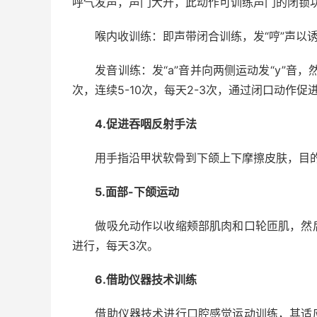
呼气发声，声门大开，此动作可训练声门的闭锁
喉内收训练：即声带闭合训练，发“哼”声以诱
发音训练：发“a”音并向两侧运动发“y”音，然
次，连续5-10次，每天2-3次，通过闭口动作促
4.促进吞咽反射手法
用手指沿甲状软骨到下颌上下摩擦皮肤，目的
5.面部-下颌运动
做吸允动作以收缩颊部肌肉和口轮匝肌，然后
进行，每天3次。
6.借助仪器技术训练
借助仪器技术进行口腔感觉运动训练，其适应