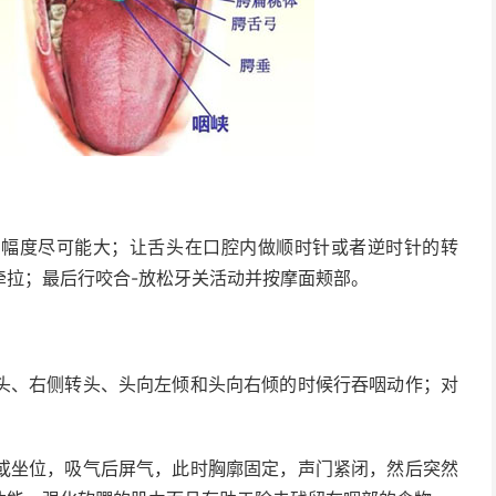
度尽可能大；让舌头在口腔内做顺时针或者逆时针的转
牵拉；最后行咬合-放松牙关活动并按摩面颊部。
、右侧转头、头向左倾和头向右倾的时候行吞咽动作；对
坐位，吸气后屏气，此时胸廓固定，声门紧闭，然后突然