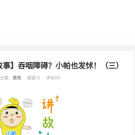
故事】吞咽障碍？小帕也发怵！（三）
分类：
资讯
阅读(
1
)
评论(0)