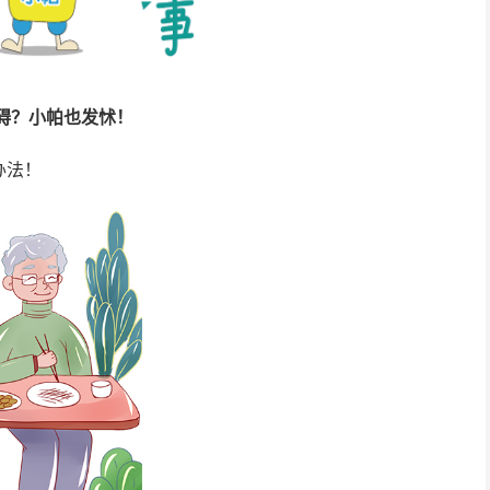
碍？小帕也发怵！
办法！