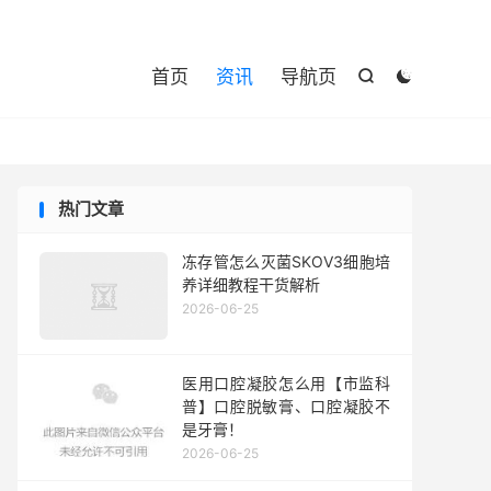

首页
资讯
导航页


热门文章
冻存管怎么灭菌SKOV3细胞培
养详细教程干货解析
2026-06-25
医用口腔凝胶怎么用【市监科
普】口腔脱敏膏、口腔凝胶不
是牙膏！
2026-06-25