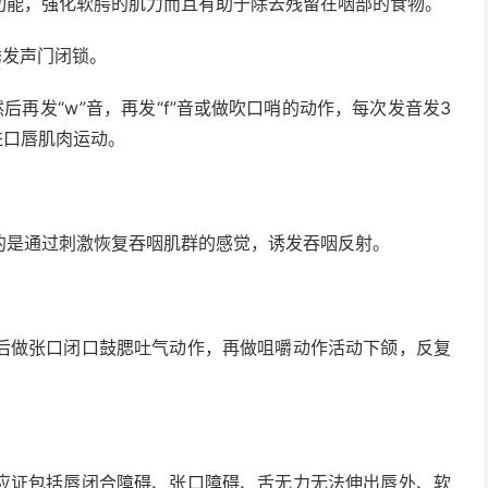
功能，强化软腭的肌力而且有助于除去残留在咽部的食物。
发声门闭锁。
后再发“w”音，再发“f”音或做吹口哨的动作，每次发音发3
进口唇肌肉运动。
是通过刺激恢复吞咽肌群的感觉，诱发吞咽反射。
做张口闭口鼓腮吐气动作，再做咀嚼动作活动下颌，反复
证包括唇闭合障碍、张口障碍、舌无力无法伸出唇外、软