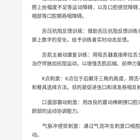
腭上抬幅度不足等运动障碍，以及口腔感觉障碍
咽部等口腔期吞咽障碍。
舌压抗阻反馈训练：借助舌压抗阻反馈训练仪
屏上数字的变化，给予训练者实时动态反馈。
舌肌主被动康复训练：用吸舌器直接牵拉舌头
治疗师施加抗阻运动，以增强舌肌后缩、前伸力
K点刺激：K点位于后磨牙三角的高度，腭舌
和餐具选择方法。目的是促进张口和诱发吞咽反
口面部震动刺激：用改良的震动棒刷擦口腔内
颜部的运动协调能力。
气脉冲感觉刺激：通过气流冲击刺激口咽腔粘
动。