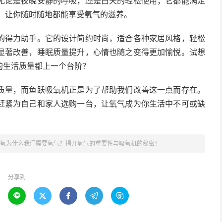
无论是夜晚安静的呼吸，还是白天的轻松使用，它都能满足
，让你随时随地都能享受氧气的滋养。
的得力助手。它的设计简约时尚，适合各种家居风格，轻松
显著改善，睡眠质量提升，心情也随之变得更加愉悦。试想
的生活质量都上一个台阶？
质量，而鱼跃吸氧机正是为了帮助我们改善这一点而存在。
赶紧为自己和家人选购一台，让氧气成为你生活中不可或缺
氧为什么我们需要氧气？揭开氧气的重要性与吸氧机的秘密！
分享到




