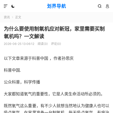
划界导航




资讯
正文

为什么要使用制氧机应对新冠，家里需要买制
氧机吗？一文解读
2026-06-25 13:06:12
阅读(
3
)
评论(0)
以下文章来源于科普中国 ，作者孙思庆
科普中国.
公众科普，科学传播
大家都知道氧气的重要性，它是人类生命活动所必须的。
既然氧气这么重要，有不少人就想当然地认为健康人也可以
吸点氧气，在家里准备一台制氧机，每天吸点氧气，有病治