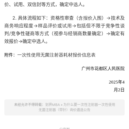
价、试用、双信封等方式，确定中
选
人。
2. 具体流程如下：资格性审查（
含报价入围
）→技术及
商务响应程度→样品评价或
试用
→包括但不限于竞争性谈
判/竞争性磋商等方式（视参与经销商数量确定）→确定有
效报价→确定中选人。
一次性使用无菌注射器耗材报价信息表
附件：
广州市花都区人民医院
2025
年
4
月2
日
未经允许不得转载：
划界MBA
»
为什么要一次性注射器一次性使用
无菌注射器（带针）询价遴选公告