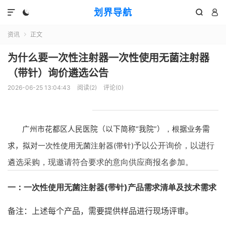
划界导航




资讯
正文

为什么要一次性注射器一次性使用无菌注射器
（带针）询价遴选公告
2026-06-25 13:04:43
阅读(
2
)
评论(0)
广州市花都区人民医院（以下简称“我院”）
，
根
据
业务
需
予以公开询价，以进行
求，拟对
一次性使用无菌注射器(带针)
遴选采购，现邀请符合要求的意向供
应
商
报
名参加。
一：一次性使用无菌注射器(带针)
产品需求清单及技术需求
备注：上述每个产品，需要提供样品进行现场评审。