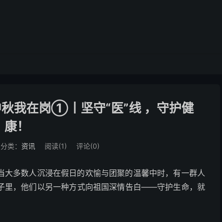
秋我在岗①丨坚守“医”线 ，守护健
康！
分类：
资讯
阅读(
1
)
评论(0)
当大多数人沉浸在假日的欢愉与团聚的温馨中时，有一群人
子里，他们以另一种方式向祖国深情告白——守护生命，就