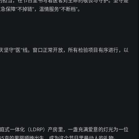
”的担当，在节日里书写着医者对生命的敬畏与守护。坚守是
急保障“不掉链”，温情服务“不断档”。
庆坚守“医”线。窗口正常开放，所有检验项目有序进行，以
的家庭式一体化（LDRP）产房里，一盏充满爱意的灯光为一位
65克的男婴顺娩出生，成为这个节日里最动人的礼物。