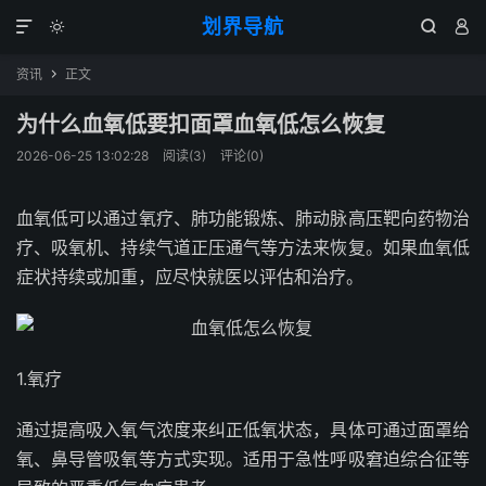
划界导航




资讯
正文

为什么血氧低要扣面罩血氧低怎么恢复
2026-06-25 13:02:28
阅读(
3
)
评论(0)
血氧低可以通过氧疗、肺功能锻炼、肺动脉高压靶向药物治
疗、吸氧机、持续气道正压通气等方法来恢复。如果血氧低
症状持续或加重，应尽快就医以评估和治疗。
1.氧疗
通过提高吸入氧气浓度来纠正低氧状态，具体可通过面罩给
氧、鼻导管吸氧等方式实现。适用于急性呼吸窘迫综合征等