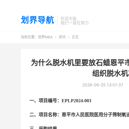
划界导航
欢迎光临
我们一直在努力
当前位置：
划界MBA
资讯
正文


为什么脱水机里要放石蜡恩平
组织脱水机
2026-06-25 13:01:37
一、项目编号：
EPLP2024-003
二、项目名称：
恩平市人民医院医用分子筛制氧
三、采购结果