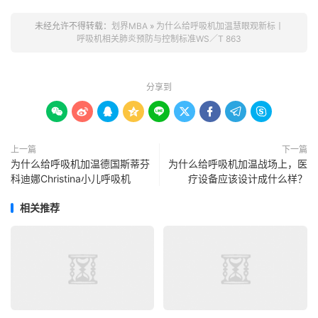
未经允许不得转载：
划界MBA
»
为什么给呼吸机加温慧眼观新标丨
呼吸机相关肺炎预防与控制标准WS／T 863
分享到









上一篇
下一篇
为什么给呼吸机加温德国斯蒂芬
为什么给呼吸机加温战场上，医
科迪娜Christina小儿呼吸机
疗设备应该设计成什么样？
相关推荐