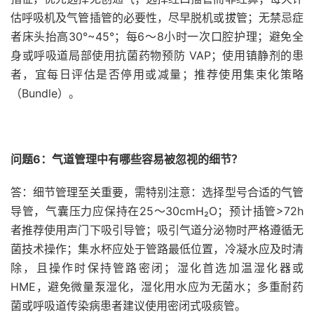
估呼吸机及气管插管的必要性，尽早脱机或拔管；无禁忌症
者床头抬高30°~45°；每6～8小时一次口腔护理；避免全
身或呼吸道局部使用抗菌药物预防 VAP；使用镇静剂的患
者，宜每日评估是否停用或减量；推荐使用集束化策略
（Bundle）。
问题6：气道管理中有哪些容易被忽视的细节？
答：细节管理至关重要，需特别注意：选择型号合适的气管
导管，气囊压力应保持在25～30cmH₂O；预计插管>72h
者推荐使用声门下吸引导管；吸引气道分泌物时严格遵循无
菌技术操作；集水杯应处于管路最低位置，冷凝水应及时清
除，且操作时保持管路密闭；湿化首选加温湿化器或
HME，避免微量泵湿化，湿化用水应为无菌水；多重耐药
菌或呼吸道传染病患者建议使用密闭式吸痰管。