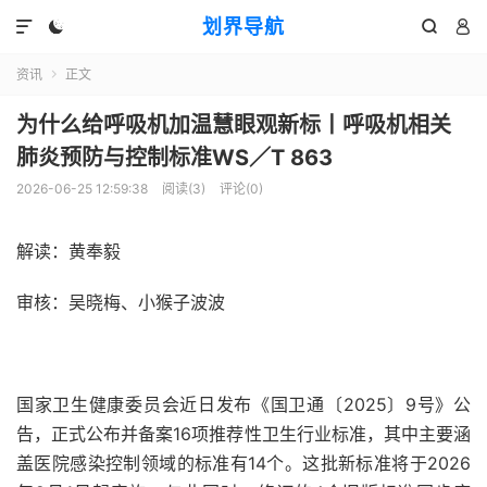
划界导航




资讯
正文

为什么给呼吸机加温慧眼观新标丨呼吸机相关
肺炎预防与控制标准WS／T 863
2026-06-25 12:59:38
阅读(
3
)
评论(0)
​​解读：黄奉毅
审核：吴晓梅、小猴子波波
国家卫生健康委员会近日发布《国卫通〔2025〕9号》公
告，正式公布并备案16项推荐性卫生行业标准，其中主要涵
盖医院感染控制领域的标准有14个。这批新标准将于2026