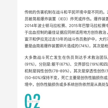
传统的伤害机制在战斗和平民环境中是不同的。201
员被简易爆炸装置（IED）炸死或炸伤。爆炸
2014年波士顿马拉松赛、2015年巴黎马拉
于出血控制的最佳证据应同样适用地方创伤救治
富汗和伊拉克过去13年的战斗伤员救护中，大约
要是由简易爆炸装置碎片造成的(74%)，其次是枪伤(
大多数战斗死亡发生在伤员到达手术救治团队
(91%)，分别是:躯干(67%)、交界部位(19
机制是钝性创伤(78–89%)，其次是穿透性创伤
(50-60%)保持不变，死亡主要是创伤性脑损
境中，创伤性脑损伤或多系统创伤依然是从高处