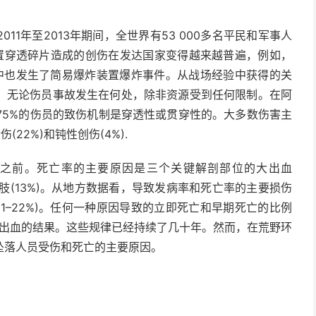
1年至2013年期间，全世界有53 000多名平民和军事人
装置穿透碎片造成的创伤在发达国家变得越来越普遍，例如，
松赛中也发生了简易爆炸装置爆炸事件。从战场经验中获得的关
，无论伤员事故发生在何处，除非资源受到任何限制。在阿
75%的伤员的致伤机制是穿透性或贯穿性的。大多数伤害主
22%)和钝性创伤(4%).
之前。死亡率的主要原因是三个关键解剖部位的大出血
%)和四肢(13%)。从地方数据看，导致发病率和死亡率的主要损伤
(11–22%)。任何一种原因导致的立即死亡和早期死亡的比例
伤或出血的结果。这些规律已经持续了几十年。然而，在荒野环
坠落人员受伤和死亡的主要原因。