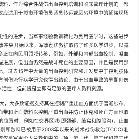
敷料，作为综合性战伤出血控制培训和临床管理计划的一部
议应适用于城市环境伤员紧急转运或恶劣环境中的延续现场
史性的进步，当军事经验教训转化为民用医学时，这些进步
军事冲突开始以来，军事创伤救护取得了许多医学进步，以减
多正在向民用领域转移，例如，外部和内部出血控制、凝血
些进展，但出血仍然是战斗死亡的主要原因，并且是民用部
此，过去15年中大量的出血控制研究和开发集中于控制肢体
方创伤流行病学研究也得出结论，由于出血导致的早期创伤
的存活性，但前提是立即有足够的医疗人员和资源。
扩大，大多数证据支持其在控制严重出血方面优于普通纱布。
血带和止血敷料以控制严重出血并防止休克和死亡方面也取
的位置时，例如在交界区域(即颈部、腋窝和腹股沟)，止血
和敷料已被用于2003年以来的战术战伤救治(TCCC)准
等仅是军用个人急救包中的一项。第一代、第二代和第三代