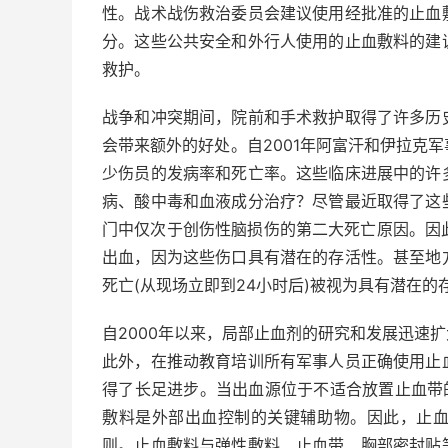
性。战术战伤救治委员会建议使用经批准的止血
分。这些公共安全和外行人使用的止血敷料的建
救护。
战争和冲突期间，院前和手术救护取得了许多历
会带来额外的好处。自2001年阿富汗和伊拉克
少伤员的发病率和死亡率。这些临床进展中的许
病、酸中毒和血液成分治疗？尽管最近取得了这
门中仅次于创伤性脑损伤的第二大死亡原因。因
出血，因为这些伤口具有潜在的存活性。甚至地
死亡(从现场立即到24小时后)被视为具有潜在
自2000年以来，局部止血剂的研究和发展迅速
此外，在推动教育培训所有军事人员正确使用止
得了长足进步。当出血源位于不适合放置止血带
敷料是外部出血控制的关键辅助物。因此，止血剂
则。止血敷料与弹性敷料、止血带、胸部密封贴