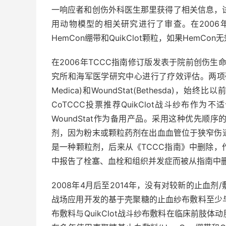
一响应者和创伤外科医生那里获得了相关信息，试图捕
用动物模型的相关研究进行了审查。在2006
HemCon绷带和QuikClot颗粒，如果HemCo
在2006年TCCC指南修订版发表于院前创伤
究所和海军医学研究中心进行了疗效评估。两项研究
Medica)和WoundStat(Bethesda)，始终
CoTCCC投票推荐QuikClot战斗纱布
WoundStat作为备用产品。采用这种优先
剂，因为粉末或颗粒药剂在出血血管位于狭窄伤道底
是一种颗粒剂，后来从《TCCC指南》中删除，作
中报告了栓塞、血栓和组织并发症而被从指南中
2008年4月后至2014年，没有对较新的止血
战场应用开发的基于壳聚糖的止血纱布敷料至少与Q
布敷料与QuikClot战斗纱布敷料在临床前肢