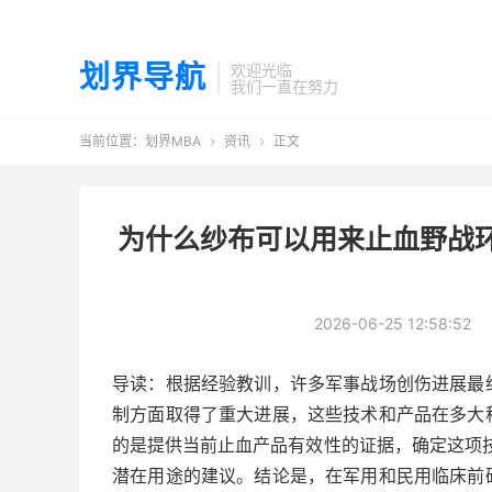
划界导航
欢迎光临
我们一直在努力
当前位置：
划界MBA
资讯
正文


为什么纱布可以用来止血野战
2026-06-25 12:58:52
导读：根据经验教训，许多军事战场创伤进展最
制方面取得了重大进展，这些技术和产品在多大
的是提供当前止血产品有效性的证据，确定这项
潜在用途的建议。结论是，在军用和民用临床前