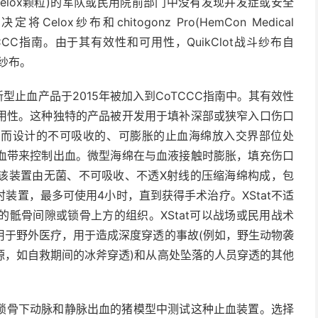
Celox颗粒)的军队或民用院前部门中没有发现并发症或安全
ox纱布和chitogonz Pro(HemCon Medical
起加入TCCC指南。由于其有效性和可用性，QuikClot战斗纱布自
血纱布。
x)的新型止血产品于2015年被加入到CoTCCC指南中。其有效性
用性。这种独特的产品被开发用于填补深部或狭窄入口伤口
用而设计的不可吸收的、可膨胀的止血海绵放入交界部位处
血带来控制出血。微型海绵在与血液接触时膨胀，填充伤口
该装置由无菌、不可吸收、不透X射线的压缩海绵构成，包
装置，最多可使用4小时，直到获得手术治疗。XStat不适
骶骨间隙或锁骨上方的组织。XStat可以战场或民用战术
用于野外医疗，用于造成深度穿透的事故(例如，野生动物袭
源，如自救期间的冰斧穿透)和从高处坠落的人员穿透的其他
产生锁骨下动脉和静脉出血的猪模型中测试这种止血装置。选择