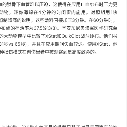
出血的锁骨下血管难以压迫，这使得在应用止血纱布时压力更
8只动物。迷你海绵在4分钟的时间窗内施用。对照组用1块
伤口。按照制造商的说明，这些敷料直接加压3分钟。在60分钟时，
t战斗纱布组的存活率为37.5%(3/8)。圣安东尼奥海军医学研究单
物模型中比较了XStat和QuikClot战斗纱布。他们报
(31秒vs 65秒)，并且在应用期间失血较少。使用XStat，他
这种损伤模式在创伤患者中被观察到是高度致命的。