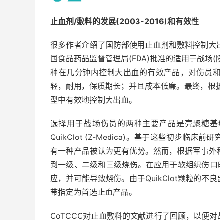
止血剂/敷料的发展(2003-2016)和有效性
很多作者介绍了国防部使用止血剂和敷料控制大出
国食品药品监督管理局(FDA)批准的适用于战场
种在几分钟内控制大出血的有效产品，对伤员
轻，耐用，保质期长；并且成本低廉。最终，根据
型中有效地控制大出血。
选择用于战场伤员的两种主要产品是壳聚糖基绷带HemCo
QuikClot (Z-Medica)。基于这些初
有一种产品被认为更有优势。然而，根据军事外科小
到一级、二级和三级烧伤。在应用于软组织伤口时，
应，并可能导致烧伤。由于QuikClot颗粒的不良
带指定为首选止血产品。
CoTCCC对止血敷料的文献进行了回顾，以便对