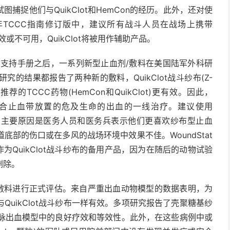
捉他们与QuikClot和HemCon的经历。此外，还对使
年TCCC指南修订版中，建议所有战斗人员在战场上携带
n无效或不可用，QuikClot将被用作辅助产品。
生命支持手册之后，一系列新型止血剂/敷料在美国陆军外科研
的结果都报告了两种新的敷料，QuikClot战斗纱布(Z-
比以前推荐的TCCC药物(HemCon和QuikClot)更有效。因此，
作为不适合止血带放置的危及生命的出血的一线治疗。建议使用
顺序的主要原因是医务人员和医务兵表示他们更喜欢纱布型止血
部的伤口或在多风的战场环境中效果不佳。WoundStat
为QuikClot战斗纱布的备用产品，因为在随后的动物试验
删除。
剂/敷料进行正式评估。来自严重出血动物模型的数据表明，为
uikClot战斗纱布一样有效。多项研究报告了壳聚糖基纱
体动脉出血模型中的良好疗效和等效性。此外，在这些病例中或