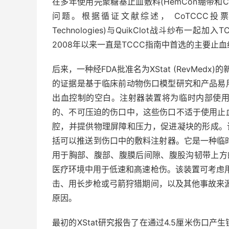
在多年使用壳聚糖基止血敷料(HemCon绷带和
问题。根据循证文献综述， CoTCCC投票决定将Cel
Technologies)与QuikClot战斗纱布一
2008年以来一直是TCCC指南中首选的主要止
后来，一种经FDA批准名为XStat (RevMed
的证据是基于临床前动物伤口模型研究和产品易
出血控制的空白。注射器装置将为临时内部使
的、不可压迫的伤口中，这些伤口不适于使用止
腔，并提供物理屏障和压力，促进凝块的形成。
括可以推送到伤口中的敷料注射器。它是一种临时
用于胸部、腹部、腹膜后间隙、腹股沟韧带上方的
医疗环境中用于低速和高速枪伤。该装置可考虑
击、用长步枪或弓箭狩猎期间，以及其他事故来
原因。
最初的XStat研究报告了在通过4.5厘米伤口