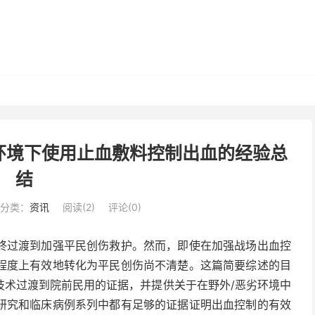
环境下使用止血敷料控制出血的经验总
结
分类：
资讯
阅读(
2
)
评论(0)
终过渡到加强平民创伤救护。然而，即使在加强战场出血控
程度上有效地转化为平民创伤尚不清楚。这篇简要综述的目
技术过渡到院前民用的证据，并提供关于在野外/恶劣环境中
研究和临床病例系列中都有足够的证据证明出血控制的有效