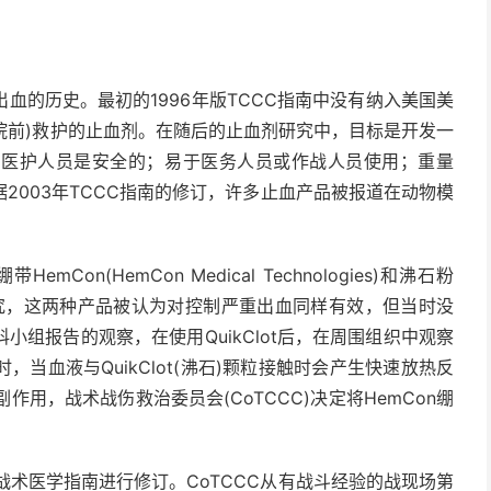
血的历史。最初的1996年版TCCC指南中没有纳入美国美
(院前)救护的止血剂。在随后的止血剂研究中，目标是开发一
和医护人员是安全的；易于医务人员或作战人员使用；重量
2003年TCCC指南的修订，许多止血产品被报道在动物模
n(HemCon Medical Technologies)和沸石粉
步临床前研究，这两种产品被认为对控制严重出血同样有效，但当时没
组报告的观察，在使用QuikClot后，在周围组织中观察
当血液与QuikClot(沸石)颗粒接触时会产生快速放热反
副作用，战术战伤救治委员会(CoTCCC)决定将HemCon绷
战术医学指南进行修订。CoTCCC从有战斗经验的战现场第