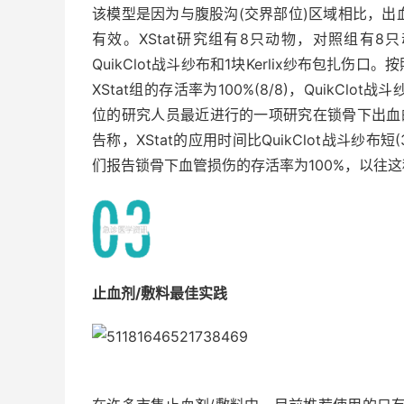
该模型是因为与腹股沟(交界部位)区域相比，
有效。XStat研究组有8只动物，对照组有
QuikClot战斗纱布和1块Kerlix纱布包扎
XStat组的存活率为100%(8/8)，QuikClo
位的研究人员最近进行的一项研究在锁骨下出血的大动
告称，XStat的应用时间比QuikClot战斗纱布短
们报告锁骨下血管损伤的存活率为100%，以往
止血剂/敷料最佳实践