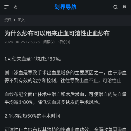
划界导航




资讯
正文

为什么纱布可以用来止血可溶性止血纱布
2026-06-25 12:58:26
阅读(
2
)
评论(0)
1.可使失血量平均减少80%。
创口渗血是导致手术出血量增多的主要原因之一，由于渗血
得不到有效的治疗和控制，往往导致出血不止，可溶性止
血纱布能全面止住术中渗血和术后渗血，可使渗血的失血量
平均减少80%，降低失血过多诱发的手术风险。
2.平均缩短50%的手术时间
可溶性止血纱布以其独特的快速止血功效，全面改善因渗血