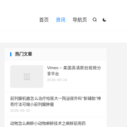

首页
资讯
导航页


热门文章
Vimeo – 美国高清原创视频分
享平台
2026-06-24
前列腺机器怎么治疗哈医大一院泌尿外科“新辅助”神
奇疗法可缩小前列腺肿瘤
2026-06-25
动物怎么麻醉小动物麻醉技术之麻醉前用药