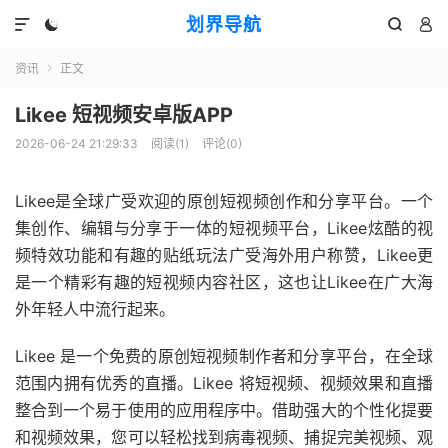
划界导航




资讯
正文

Likee 短视频安卓版APP
2026-06-24 21:29:33
阅读(
1
)
评论(0)
Likee是全球广受欢迎的原创短视频创作和分享平台。一个
集创作、编辑与分享于一体的短视频平台，Likee炫酷的视
频特效功能和有趣的贴纸玩法广受海外用户称赞，Likee更
是一个精彩有趣的短视频内容社区，这也让Likee在广大海
外年轻人中流行起来。
Likee 是一个免费的原创短视频制作者和分享平台，在全球
范围内拥有优秀的直播。Likee 将短视频、视频效果和直播
整合到一个易于使用的应用程序中。借助强大的个性化提要
和视频效果，您可以轻松找到病毒视频、捕捉完美视频、观