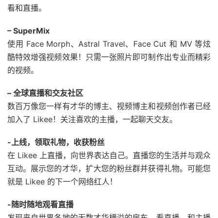
看和直播。
– SuperMix
使用 Face Morph、Astral Travel、Face Cut 和 MV 等炫
酷特效增强视频效果！只需一张照片即可制作出专业而精彩
的视频。
– 全球直播和交友社区
数百万像您一样有才华的博主、视频博主和视频创作者已经
加入了 Likee！关注喜欢的主播，一起聊天交友。
-上线，领取礼物，收获粉丝
在 Likee 上直播，向世界表达自己。直播您的生活并与观众
互动。展示您的才华，扩大您的粉丝群并获得礼物。可能您
就是 Likee 的下一个网络红人！
-随时随地观看直播
发现来自世界各地的无数才华横溢的房东。看直播，和主播