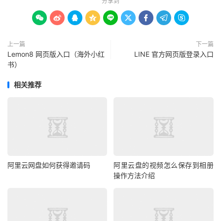
分享到









上一篇
下一篇
Lemon8 网页版入口（海外小红
LINE 官方网页版登录入口
书）
相关推荐
阿里云网盘如何获得邀请码
阿里云盘的视频怎么保存到相册
操作方法介绍