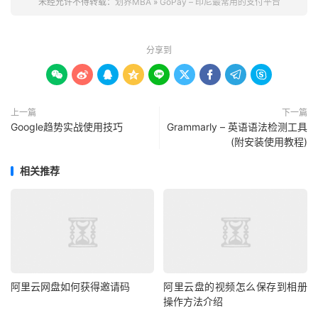
未经允许不得转载：
划界MBA
»
GoPay – 印尼最常用的支付平台
分享到









上一篇
下一篇
Google趋势实战使用技巧
Grammarly – 英语语法检测工具
(附安装使用教程)
相关推荐
阿里云网盘如何获得邀请码
阿里云盘的视频怎么保存到相册
操作方法介绍