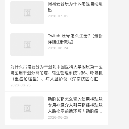
网易云音乐为什么老是自动退
出
2026-07-02
Twitch 账号怎么注册？(最新
详细注册教程)
2026-06-24
为什么吊塔要分为干湿呢中国医科大学附属第一医
院医用干湿分离吊塔、输注管理系统1拖6、呼吸机
（重症加强型）、病人监护仪（浑南院区心脏外
科、浑南院区心血管内科、卒中中心、浑南院区麻
2026-06-25
醉科）采购项目招标公告
动脉长鞘怎么置入使用桡动脉
专用神经介入引导鞘经桡动脉
入路栓塞前循环颅内动脉瘤的
可行性和安全性研究
2026-06-25