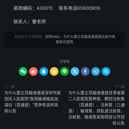
邮政编码：430015 联系电话65600809
联系人：曹老师
未经允许不得转载：
划界MBA
»
为什么建立双输液通道湖北省中西
医结合医院
分享到









上一篇
下一篇
为什么建立双输液通道深圳市盐
为什么建立双输液通道甘肃省第
田区人民医院“医用输液输血加
二人民医院营养泵、靶控注射泵
温仪（双通道）”竞争性谈判采
（双通道）、注射泵（三通
购公告
道）、输液泵、双轨道注射泵、
注射泵、输液泵采购项目公开招
标公告