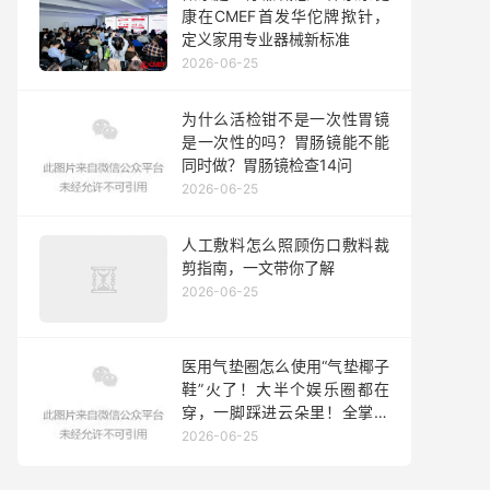
康在CMEF首发华佗牌揿针，
定义家用专业器械新标准
2026-06-25
为什么活检钳不是一次性胃镜
是一次性的吗？胃肠镜能不能
同时做？胃肠镜检查14问
2026-06-25
人工敷料怎么照顾伤口敷料裁
剪指南，一文带你了解
2026-06-25
医用气垫圈怎么使用“气垫椰子
鞋”火了！大半个娱乐圈都在
穿，一脚踩进云朵里！全掌按
摩，踩屎感爆棚，防滑耐磨易
2026-06-25
清洗，每走一步都是享受！