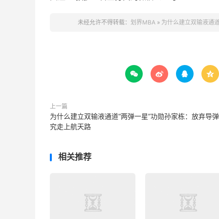
未经允许不得转载：
划界MBA
»
为什么建立双输液通道




上一篇
为什么建立双输液通道“两弹一星”功勋孙家栋：放弃导
究走上航天路
相关推荐