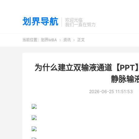
划界导航
欢迎光临
我们一直在努力
当前位置：
划界MBA
资讯
正文


为什么建立双输液通道【PPT
静脉输
2026-06-25 11:51:53