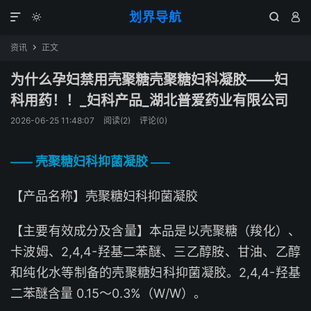
划界导航




资讯
正文

为什么孕妇禁用壳聚糖壳聚糖妇科凝胶——妇
科用药！！_妇科产品_湖北普爱药业有限公司
2026-06-25 11:48:07
阅读(
2
)
评论(0)
壳聚糖妇科抑菌凝胶
——
——
【产品名称】壳聚糖妇科抑菌凝胶
【主要有效成分及含量】本品是以壳聚糖（羧化）、
卡波姆、2,4,4-羟基二苯醚、三乙醇胺、甘油、乙醇
和纯化水等制备的壳聚糖妇科抑菌凝胶。2,4,4-羟基
二苯醚含量 0.15～0.3%（W/W）。