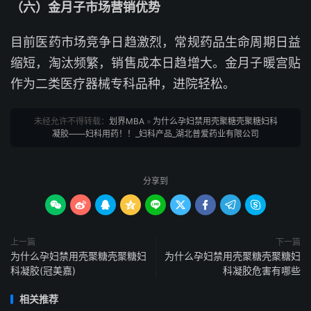
（六）金月子市场营销优势
目前医药市场竞争日趋激烈，常规药品生命周期日益
缩短，淘汰频繁，销售成本日趋增大。金月子暖宫贴
作为二类医疗器械专科品种，进院轻松。
未经允许不得转载：
划界MBA
»
为什么孕妇禁用壳聚糖壳聚糖妇科
凝胶——妇科用药！！_妇科产品_湖北普爱药业有限公司
分享到









上一篇
下一篇
为什么孕妇禁用壳聚糖壳聚糖妇
为什么孕妇禁用壳聚糖壳聚糖妇
科凝胶(冠美嘉)
科凝胶危害有哪些
相关推荐