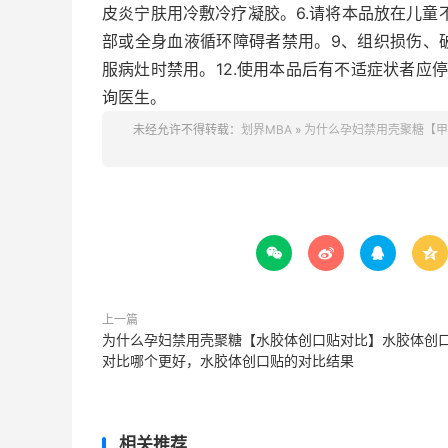
皮炎宁肤用冷敷冷疗凝胶。6.请将本品放在儿童
部或全身血液循环障碍者禁用。9、组织损伤、破
服病灶时禁用。12.使用本品后有不适症状者应
询医生。
未经允许不得转载：
划界MBA
»
为什么孕妇禁用壳聚糖【甲




上一篇
为什么孕妇禁用壳聚糖【水胶体创口贴对比】水胶体创
对比哪个更好，水胶体创口贴的对比结果
相关推荐