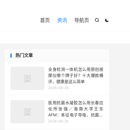

首页
资讯
导航页


热门文章
全身检测一体机怎么用原创按
摩仪哪个牌子好？十大爆款横
评，健康是这么简单
2026-06-25
医用抗菌水凝胶怎么用长春应
化所张强／海南大学王东
AFM：本征电子导电、抗菌、
抗膨胀水凝胶！可用作生物电
2026-06-25
子学可植入传感器