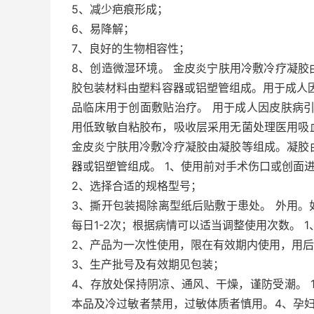
5、减少疤痕形成；
6、易降解；
7、良好的生物相容性；
8、创造微湿环境。 金皮炎宁肤用冷敷冷疗凝
胶包装材料由塑料容器或铝塑管组成。用于成人
品临床用于创面敷贴治疗。 用于成人因皮肤病
用低致敏自粘胶布，吸收层采用无菌处理医用吸
金皮炎宁肤用冷敷冷疗凝胶由凝胶等组成。凝胶
器或铝塑管组成。 1、使用前对手术伤口或创面
2、选择合适的规格型号；
3、撕开包装揭除离型纸后贴敷于患处。 外用
每日1-2次；根据病情可以适当调整使用次数。 
2、产品为一次性使用，限在有效期内使用，用
3、生产批号及有效期见包装；
4、存放处保持阴凉、通风、干燥，谨防受潮。 
本品及冷过敏者禁用，过敏体质者慎用。4、孕