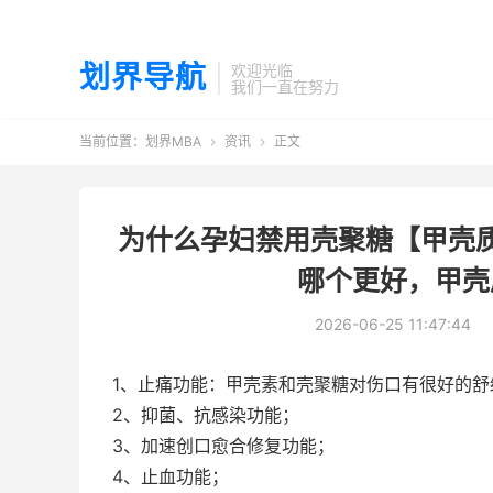
划界导航
欢迎光临
我们一直在努力
当前位置：
划界MBA
资讯
正文


为什么孕妇禁用壳聚糖【甲壳
哪个更好，甲壳
2026-06-25 11:47:44
1、止痛功能：甲壳素和壳聚糖对伤口有很好的舒
2、抑菌、抗感染功能；
3、加速创口愈合修复功能；
4、止血功能；