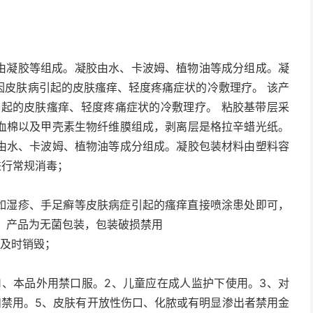
胶由凝胶等组成。凝胶由水、卡波姆、植物油等成分组成。凝
因皮肤病引起的皮肤瘙痒、轻度疼痛症状的冷敷理疗。 该产
引起的皮肤瘙痒、轻度疼痛症状的冷敷理疗。 粘胶基带层采
血棉以及甲壳素生物纤维膜组成，剥离层是格拉辛蜡光纸。
由水、卡波姆、植物油等成分组成。凝胶包装材料由塑料容
进行常规消毒；
。如湿疹、手足癣等皮肤病症引起的瘙痒直接喷涂患处即可，
1、产品为无菌包装，包装破损禁用
后及时销毁；
1、本品外用禁口服。2、儿童应在成人监护下使用。3、对
妇禁用。5、皮肤有开放性伤口、化脓或有明显渗出者禁用金