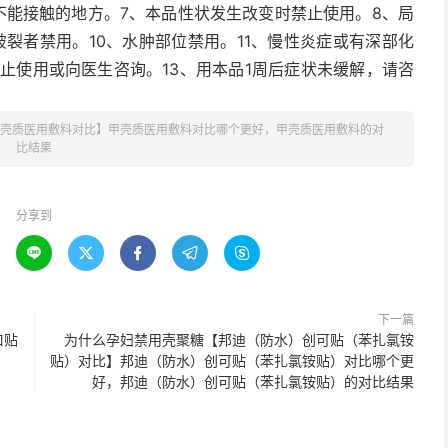
不能接触的地方。7、本品性状发生改变时禁止使用。8、局
裂者禁用。10、水肿部位禁用。11、慢性炎症或有深部化
停止使用或向医生咨询。13、用本品1周后症状未缓解，请咨
壳质医用敷料对比】甲壳质医用敷料对比哪个更好，甲壳质医用敷料的对
比结果
分享到





下一篇
口贴
为什么孕妇禁用壳聚糖【邦迪（防水）创可贴（苯扎氯铵
贴）对比】邦迪（防水）创可贴（苯扎氯铵贴）对比哪个更
好，邦迪（防水）创可贴（苯扎氯铵贴）的对比结果