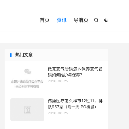

首页
资讯
导航页


热门文章
做完支气管镜怎么保养支气管
镜如何维护与保养？
2026-06-25
伟康医疗怎么样审12过11，排
队957家（附一周IPO概览）
2026-06-25