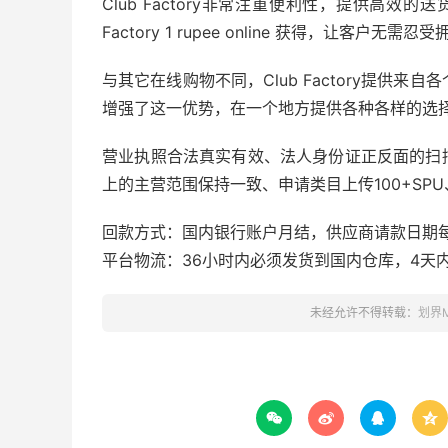
Club Factory非常注重便利性，提供高效的送货上门
Factory 1 rupee online 获得，让客户
与其它在线购物不同，Club Factory提供来自
增强了这一优势，在一个地方提供各种各样的选
营业执照合法真实有效、法人身份证正反面的扫
上的主营范围保持一致、申请类目上传100+SP
回款方式：国内银行账户月结，供应商请款日期每
平台物流：36小时内必须发货到国内仓库，4天
未经允许不得转载：
划界



