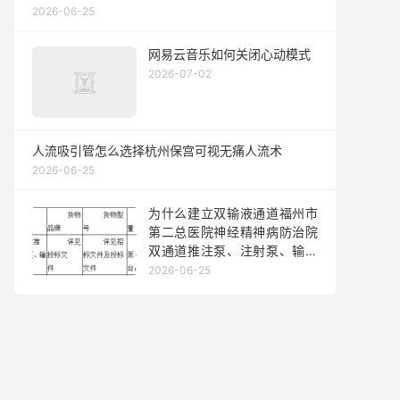
2026-06-25
网易云音乐如何关闭心动模式
2026-07-02
人流吸引管怎么选择杭州保宫可视无痛人流术
2026-06-25
为什么建立双输液通道福州市
第二总医院神经精神病防治院
双通道推注泵、注射泵、输液
泵、电动病床采购项目中标公
2026-06-25
告（采购包1）