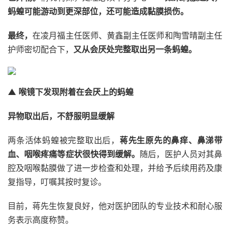
蚂蝗可能游动到更深部位，还可能造成黏膜损伤。
最终，
在凌月福主任医师、黄鑫副主任医师和陶雪晴副主任
护师密切配合下，
又从会厌处完整取出另一条蚂蝗。
▲ 喉镜下发现附着在会厌上的蚂蝗
异物取出后，不舒服明显缓解
两条活体蚂蝗被完整取出后，
蒋先生原先的鼻痒、鼻涕带
血、咽喉疼痛等症状很快得到缓解。
随后，医护人员对其鼻
腔及咽喉黏膜做了进一步检查和处理，并给予后续用药及康
复指导，叮嘱其按时复诊。
目前，蒋先生恢复良好，他对医护团队的专业技术和耐心服
务表示高度称赞。