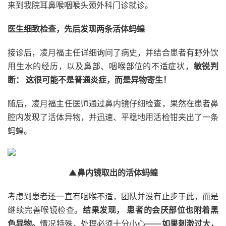
来到我院耳鼻喉咽喉头颈外科门诊就诊。
医生细致检查，先后发现两条活体蚂蝗
接诊后，凌月福主任详
细询
问了病史，并结合患者有野外饮
用生水的经历，以及鼻部、咽喉部位的不适症状，
敏锐判
断：
这很可能不是普通炎症，而是异物寄生！
随后，
凌月福主任医师
通过鼻内镜仔细检查，果然在患者鼻
腔内发现了活体异物，并迅速、平稳地用活检钳夹出了一条
蚂蝗。
▲鼻内镜取出的活体蚂蝗
考虑到患者还一直有咽喉不适，团队并没有止步于此，而是
继续完善喉镜检查。
结果发现，
患者的会厌部位也附着黑
色异物。
情况特殊，处理必须十分小心——
如果刺激过大，