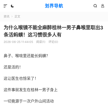
划界导航




资讯
正文

为什么喉镜不能全麻醉桂林一男子鼻喉里取出3
条活蚂蟥！这习惯很多人有
2026-06-25 11:44:05
阅读(
1
)
评论(0)
鼻子、喉咙里还能长蚂蟥？
还是活的！
这让医生也惊呆了！
这件事就发生在桂林一男子身上
一切竟源于一次户外山间活动