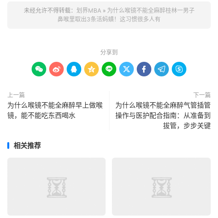
未经允许不得转载：
划界MBA
»
为什么喉镜不能全麻醉桂林一男子
鼻喉里取出3条活蚂蟥！这习惯很多人有
分享到









上一篇
下一篇
为什么喉镜不能全麻醉早上做喉
为什么喉镜不能全麻醉气管插管
镜，能不能吃东西喝水
操作与医护配合指南：从准备到
拔管，步步关键
相关推荐