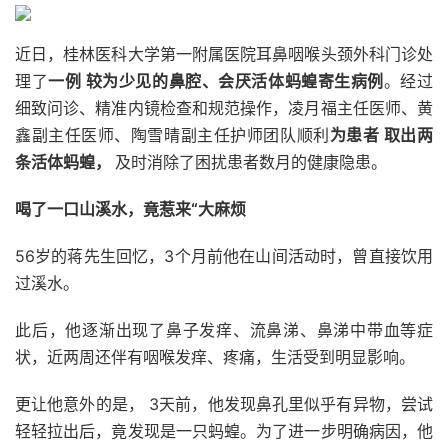
近日，桂林医科大学第一附属医院耳鼻咽喉头颈外科门诊处
理了
一例
较为少见的鼻腔、会厌活体蚂蝗寄生病例
。
经过
细致问诊、精准内镜检查和规范操作，凌月福主任医师、黄
鑫副主任医师、陶雪晴副主任护师团队顺利
为患者
取出两
条活体蚂蝗
，
及时消除了困扰患者数月的健康隐患。
喝了一口山溪水，竟惹来“大麻烦
56岁的蒋先生回忆，
3个月前他在山间活动时，曾直接饮用
过溪水。
此后，他逐渐出现了
鼻子发痒、流鼻涕、鼻涕中带血
等症
状，近两周还伴有咽喉发痒、疼痛，
生
活受到明显影响。
更让他意外的是，
3天前，他发现鼻孔里似乎有异物，尝试
轻轻拉出后，竟发现是一只蚂蝗。
为了进一步明确病因，他