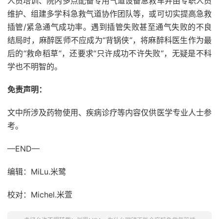
人员培训、院内多点配备专用气道设备急救车并由专职人员
维护、组建多学科急救气道协作团队等，或可切实提高急救
插管/紧急通气成功率。遇到插管失败甚至通气失败的不良
结局时，麻醉医师不应成为“背锅侠”，将麻醉科医生作为最
后的“救命稻草”，还要求“只许成功不许失败”，无疑是不科
学也不明智的。
免责声明：
文中所涉及药物使用、疾病诊疗等内容仅供医学专业人士参
考。
—END—
编辑：MiLu.米鹭
校对：Michel.米萱