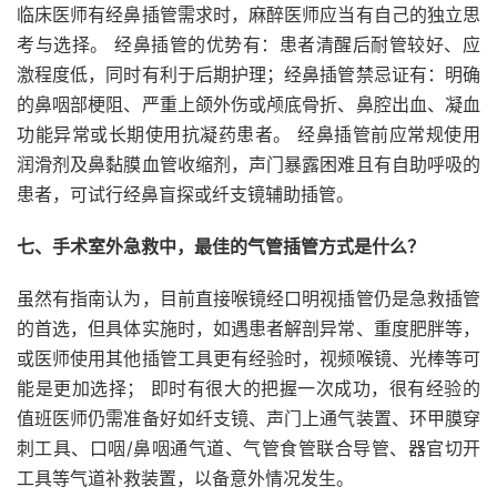
临床医师有经鼻插管需求时，麻醉医师应当有自己的独立思
考与选择。 经鼻插管的优势有：患者清醒后耐管较好、应
激程度低，同时有利于后期护理；经鼻插管禁忌证有：明确
的鼻咽部梗阻、严重上颌外伤或颅底骨折、鼻腔出血、凝血
功能异常或长期使用抗凝药患者。 经鼻插管前应常规使用
润滑剂及鼻黏膜血管收缩剂，声门暴露困难且有自助呼吸的
患者，可试行经鼻盲探或纤支镜辅助插管。
七、手术室外急救中，最佳的气管插管方式是什么？
虽然有指南认为，目前直接喉镜经口明视插管仍是急救插管
的首选，但具体实施时，如遇患者解剖异常、重度肥胖等，
或医师使用其他插管工具更有经验时，视频喉镜、光棒等可
能是更加选择； 即时有很大的把握一次成功，很有经验的
值班医师仍需准备好如纤支镜、声门上通气装置、环甲膜穿
刺工具、口咽/鼻咽通气道、气管食管联合导管、器官切开
工具等气道补救装置，以备意外情况发生。