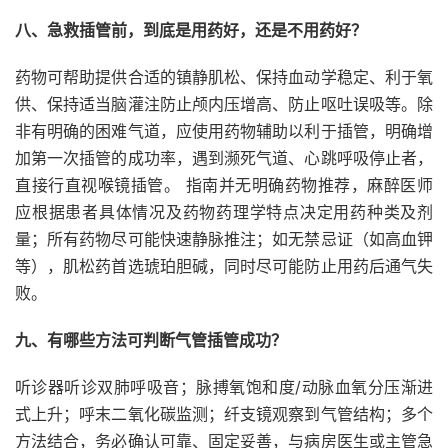
八、急救插管前，到底是用药好，还是不用药好？
药物可帮助提供合适的镇静肌松、保持血动学稳定、利于氧
供、保持适当脑灌注防止颅内压增高、防止呕吐误吸等。除
非有明确的困难气道，应使用药物辅助以利于插管，明确增
加第一次插管的成功率，遇到濒死气道、心跳呼吸停止者，
直接行直视喉镜插管。 指南并无明确药物推荐，麻醉医师
应根据患者具体情况及药物药理学特点决定用药种类及剂
量；所有药物尽可能快速静脉推注；如无禁忌证（如高血钾
等），肌松药首选琥珀胆碱，同时尽可能防止用药后通气失
败。
九、有哪些方法可判断气管插管成功？
听诊器听诊双肺呼吸音；脉搏氧饱和度/动脉血氧分压渐进
式上升；呼末二氧化碳监测；纤支镜观察到气管结构；多个
方法结合，务必确认可靠、固定妥善，与病房医生或主管急