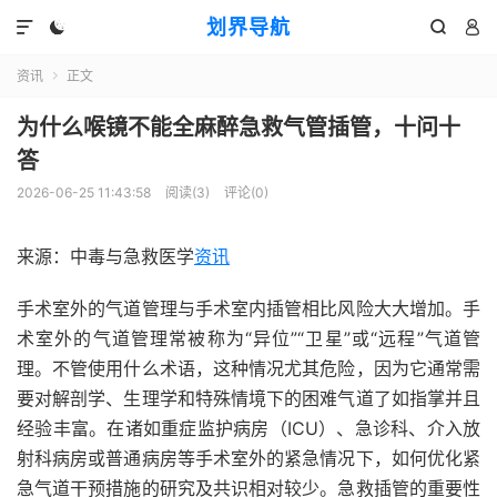
划界导航




资讯
正文

为什么喉镜不能全麻醉急救气管插管，十问十
答
2026-06-25 11:43:58
阅读(
3
)
评论(0)
来源：中毒与急救医学
资讯
手术室外的气道管理与手术室内插管相比风险大大增加。手
术室外的气道管理常被称为“异位”“卫星”或“远程”气道管
理。不管使用什么术语，这种情况尤其危险，因为它通常需
要对解剖学、生理学和特殊情境下的困难气道了如指掌并且
经验丰富。在诸如重症监护病房（ICU）、急诊科、介入放
射科病房或普通病房等手术室外的紧急情况下，如何优化紧
急气道干预措施的研究及共识相对较少。急救插管的重要性