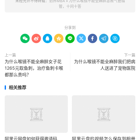
未经允许不得转载：
划界MBA
»
为什么喉镜不能全麻醉急救气管插
管，十问十答
分享到









上一篇
下一篇
为什么喉镜不能全麻醉女子花
为什么喉镜不能全麻醉我们把病
1265元取鱼刺，治疗鱼刺卡喉
人送进了宠物医院
都那么贵吗？
相关推荐
阿里云网盘如何获得邀请码
阿里云盘的视频怎么保存到相册