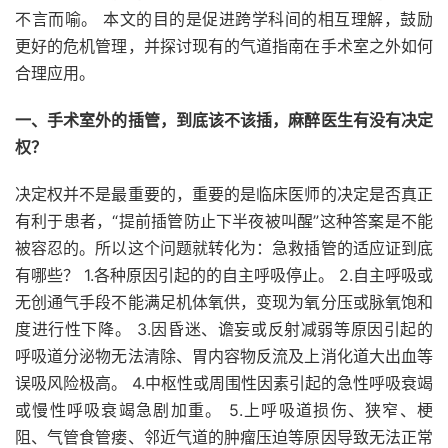
不言而喻。 本文的目的是促进跨学科间的相互理解，鼓励
更好的危机管理，并探讨现有的气道指南在手术室之外如何
合理应用。
一、手术室外的插管，到底该不该插，麻醉医生有没有决定
权？
决定权并不是最重要的，重要的是临床医师的决定是否真正
有利于患者，“提前插管防止下半夜被叫醒”这种答案是不能
被容忍的。所以这个问题就转化为：急救插管的适应证到底
有哪些？ 1.各种原因引起的的自主呼吸停止。 2.自主呼吸或
无创通气手段不能满足机体氧供，变现为氧分压或脉氧饱和
度进行性下降。 3.因昏迷、谵妄或反射减弱等原因引起的
呼吸道分泌物无法清除、胃内容物反流及上消化道大出血等
误吸风险极高。 4.中枢性或周围性因素引起的急性呼吸衰竭
或慢性呼吸衰竭急剧加重。 5.上呼吸道损伤、狭窄、梗
阻、气管食管瘘、邻近气道的肿瘤压迫等原因导致无法正常