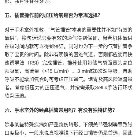
形、强直性脊柱炎等。
五、插管操作前的加压给氧是否为常规选择？
对于手术室外抢救，“气管插管”本身的重要性并不如“有效的
氧供”，换句话说只要有效的通气得到保证，患者机体氧供
在短时间内就可以得到保证，同时也为下一步的气管插管争
取了宝贵的时间。除非有明确的困难气道，否则都应使用快
速诱导法（RSI）完成插管，推荐使用带储气袋面罩头高位
预吸氧，高流量（>15 L/min）、3 min或8次深呼吸，自助
呼吸不能增加氧合时可考虑正压通气。饱胃及高风险返流患
者，考虑低压力的正压通气，并按需采取Sellik手法行环状
软骨压迫。
六、手术室外的经鼻插管常用吗？有没有独特优势？
除非某些特殊疾病如严重烧伤畸形、下颌关节强制等导致张
口度极小，一般来说直视喉镜下行经口插管仍是首选，因此