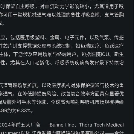
同时保留自主呼吸，对血流动力学影响较小，尤其适用于喉
亦可用于常规机械通气难以处理的急性呼吸衰竭、支气管胸
况。
供应，包括医用级塑料、金属、电子元件，以及气泵、传感
件芯片则支撑数据处理与系统控制，如迈瑞医疗、鱼跃医疗
主体，下游涉及应用场景与终端用户，包括医院ICU、新生
刚性，尤其在人口老龄化、呼吸系统疾病高发背景下持续增
气道管理场景扩展，以及医疗机构对肺保护型通气技术的重
率通气，在降低肺损伤风险、改善氧合效率方面具有显著优
气漏及胸外科手术等领域，全球高频喷射呼吸机市场规模持续
GR约为9.33%。
大厂商——Bunnell Inc、Thora Tech Medical
dical Instrument以及 江西省特力麻醉呼吸设备有限公司——合计