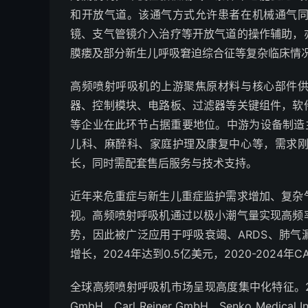
和开放气道。该通气方式允许患者在机械通气
镜、支气管镜介入治疗等开放气道的操作辅助，
膜瘘及部分新生儿呼吸窘迫综合征等复杂临床情
高频喷射呼吸机的上游聚焦原材料与核心部件
器、控制模块、电路板、过滤器等关键组件，软
等企业在此环节占据重要地位。中游为设备制造
儿科、麻醉科、家庭护理及康复中心等，需求
长，同时需配套售后服务与技术支持。
近年来危重症与新生儿重症监护需求增加、复杂
视。高频喷射呼吸机通过以极小潮气量实现高频
势，因此被广泛应用于呼吸衰竭、ARDS、肺
增长，2024年达到0.5亿美元，2020-2024年CA
全球高频喷射呼吸机市场呈现高度集中化特征。2024年前五
GmbH、Carl Reiner GmbH、Senko Me