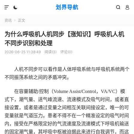
划界导航




资讯
正文

为什么呼吸机人机同步【涨知识】呼吸机人机
不同步识别和处理
2026-06-25 11:38:49
阅读(
3
)
评论(0)
人机不同步可以看作是
人体
呼吸系统与呼吸机系统两个
不同振荡系统之间的矛盾冲突
。
在
容量辅助/控制（Volume Assist/Control，VA/VC）模
式下，潮气量、送气峰流速、流速模式及吸气时间，或者直
接设置，或者是通过变量之间相互关联间接设定，唯一的可
变量就是气道压力。患者不得不在一个精准设定的吸气时间
内，接受在严格限定好的气流速度及流速模式下呼吸机输送
的固定潮气量，其呼吸中枢被迫据此来进行自我调节，而这