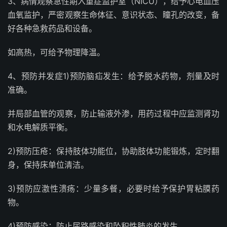
3、病情观察急性期入重症监护室（NICU），给予心电血压
血氧监护，严密观察生命体征、意识状态、瞳孔的改变，备
好各种急救药品和设备。
如高热，可给予物理降温。
4、预防并发症1)预防脑疝发生：给予脱水药物，剂量及时
准确。
并局部血管的观察，防止输液外渗，用药过程中应监测肾功
和水电解质平衡。
2)预防压疮：保持肢体功能位，协助肢体功能锻炼，定时翻
身，保持床单位清洁。
3)预防应激性溃疡：少量多餐，必要时给予保护胃粘膜药
物。
4)预防感染：防止尿路感染和坠积性肺炎的发生。