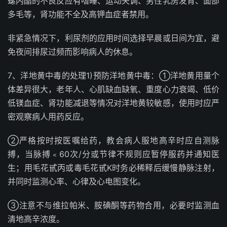
螺内酯的不良反应有嗜睡、运动失调、男性乳房发育、面部
多毛等，肾功能不全及高钾血症者禁用。
非紧急情况下，利尿剂的应用时间选择早晨或日间为宜，避
免夜间排尿过频而影响病人的休息。
7、洋地黄中毒的处理1)预防洋地黄中毒：①洋地黄用量个
体差异很大，老年人、心肌缺血缺氧、重度心力衰竭、低价
低镁血症、肾功能减退等情况对洋地黄较敏感，使用时应严
密观察病人用药反应。
②严格按时按医嘱给药，教会病人服地高辛时应自测脉
搏，当脉搏﹤60次/分或节律不规则应暂停服药并通知医
生；用毛花甙丙或毒毛花甙K时务必稀释后缓慢静脉注射，
并同时监测心率、心律及心电图变化。
③注意不与维拉帕米、胺碘酮等药物合用，必要时监测血
清地高辛浓度。