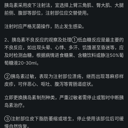
胰岛素采用皮下注射法，宜选择上臂三角肌、臀大肌、大腿
前侧、腹部等部位，注射部位应交替使用。
注射时应严格无菌操作，防止发生感染。
2、胰岛素不良反应的观察及处理①低血糖反应是最主要的
不良反应，如出现头晕、心悸、多汗、饥饿甚至昏迷等，应
及时检测血糖，根据病情进食糖果、含糖饮料或静注50%葡
萄糖液20-30ml。
②胰岛素过敏，表现为注射部位溃疡，继而出现荨麻疹样
皮疹，可伴恶心、呕吐、腹泻等胃肠道症状。
立即更换胰岛素制剂种类，严重过敏者需停止或暂时中断胰
岛素治疗。
③注射部位皮下脂肪萎缩或增生，停止使用该部位后可缓
慢自然恢复。