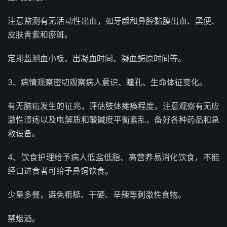
注意监测有无活动性出血，如牙龈和鼻腔黏膜出血、黑便、
皮肤青紫和瘀斑。
定期监测血小板、出凝血时间、凝血酶原时间等。
3、病情观察密切观察病人意识、瞳孔、生命体征变化。
有无脑疝发生的征兆，评估肢体瘫痪程度，注意观察有无应
激性溃疡以及电解质和酸碱度平衡紊乱，备好各种药品和急
救设备。
4、饮食护理给予病人低盐低脂、高营养易消化饮食，不能
经口进食者可给予鼻饲饮食。
少量多餐，避免粗糙、干硬、辛辣等刺激性食物。
禁烟酒。