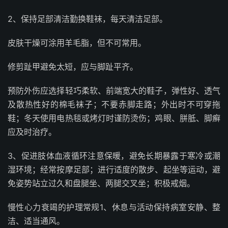
2、保持足部清洁勤换鞋袜，每天清洁足部。
皮肤干燥可涂用羊毛脂，但不可常用。
修剪趾甲避免太短，应与脚趾平齐。
预防外伤应选择轻巧柔软、前端宽大的鞋子，弹性好、透气
及散热性好的棉毛袜子；不要赤脚走路；外出时不可穿拖
鞋；冬天使用电热毯或烤灯时谨防烫伤；鸡眼、胼胝、脚癣
应及时治疗。
3、促进肢体血液循环注意保暖，避免长期暴露于寒冷或潮
湿环境；经常按摩足部；进行适度的散步、起坐等运动，避
免姿势站立过久和盘腿坐、两腿交叉坐；积极戒烟。
慢性心力衰竭的护理常规1、休息与活动保持病室安静、整
洁、适当通风。