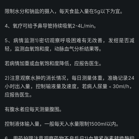
限制水分和钠盐的摄入，每天食盐入量在5g以下为宜。
4、氧疗可给予鼻导管持续吸氧2-4L/min。
5、病情监测1)密切观察呼吸困难有无改善，发绀是否减
轻，监测血氧饱和度，动脉血气分析结果等。
若病情加重或血氧饱和度降低，应报告医生。
2)注意观察水肿的消长情况，每日测量体重，准确记录24
小时出入量，控制输液量及速度，若病人尿量﹤30ml/h，
应报告医生。
有腹水者应每天测量腹围。
控制液体输入量，一般每天入水量限制1500ml以内。
6、用药护理注意观察药物不良反应1)血管紧张素转换酶抑