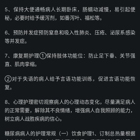
5、保持大便通畅病人长期卧床，肠蠕动减慢，易引起便
秘，必要时给予缓泻剂，如番泻叶、福松等。
6、预防并发症预防窒息和吸入性肺炎、压疮、泌尿系感染
等并发症。
7、康复期护理①保持肢体功能位：防止足下垂、关节强
直、肌肉挛缩。
②对于失语的病人给予言语功能训练，促进言语功能恢
复。
8、心理护理密切观察病人的心理动态变化，尽量满足病人
的正常需要，解除其不良情绪，增强病人自我照顾的能力，
树立病人战胜疾病的信心。
糖尿病病人的护理常规（一）饮食护理1、订制总热量根据