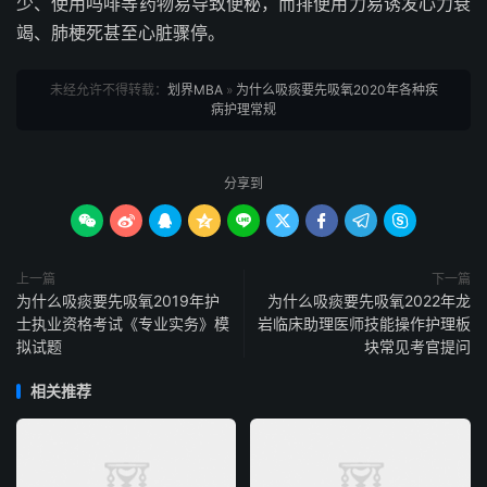
少、使用吗啡等药物易导致便秘，而排便用力易诱发心力衰
竭、肺梗死甚至心脏骤停。
未经允许不得转载：
划界MBA
»
为什么吸痰要先吸氧2020年各种疾
病护理常规
分享到









上一篇
下一篇
为什么吸痰要先吸氧2019年护
为什么吸痰要先吸氧2022年龙
士执业资格考试《专业实务》模
岩临床助理医师技能操作护理板
拟试题
块常见考官提问
相关推荐