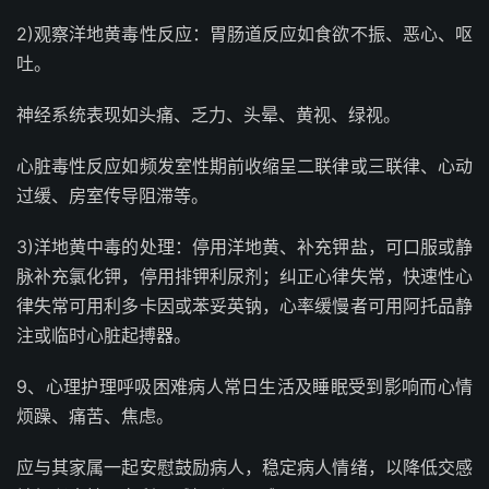
2)观察洋地黄毒性反应：胃肠道反应如食欲不振、恶心、呕
吐。
神经系统表现如头痛、乏力、头晕、黄视、绿视。
心脏毒性反应如频发室性期前收缩呈二联律或三联律、心动
过缓、房室传导阻滞等。
3)洋地黄中毒的处理：停用洋地黄、补充钾盐，可口服或静
脉补充氯化钾，停用排钾利尿剂；纠正心律失常，快速性心
律失常可用利多卡因或苯妥英钠，心率缓慢者可用阿托品静
注或临时心脏起搏器。
9、心理护理呼吸困难病人常日生活及睡眠受到影响而心情
烦躁、痛苦、焦虑。
应与其家属一起安慰鼓励病人，稳定病人情绪，以降低交感