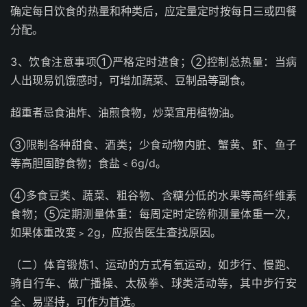
确定每日饮食的热量和种类后，应定量定时按每日三或四餐
分配。
3、饮食注意事项①严格定时进食；②控制总热量：当病
人出现易饥饿感时，可增加蔬菜、豆制品等副食。
超重者忌食油炸、油煎食物，炒菜宜用植物油。
③限制各种甜食、酒类；少食动物内脏、蟹黄、虾、鱼子
等高胆固醇食物；食盐﹤6g/d。
④多食豆类、蔬菜、粗谷物、含糖分低的水果等高纤维素
食物；⑤定期测量体重：每周定时定磅称测量体重一次，
如果体重改变﹥2g，应报告医生查找原因。
（二）体育锻炼1、运动的方式有氧运动，如步行、慢跑、
骑自行车、做广播操、太极拳、球类活动等，其中步行安
全、易坚持，可作为首选。