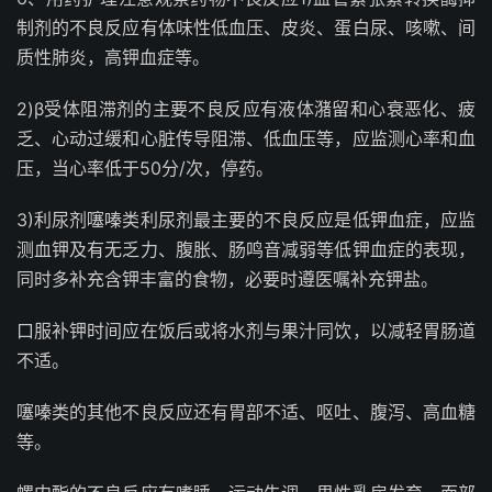
制剂的不良反应有体味性低血压、皮炎、蛋白尿、咳嗽、间
质性肺炎，高钾血症等。
2)β受体阻滞剂的主要不良反应有液体潴留和心衰恶化、疲
乏、心动过缓和心脏传导阻滞、低血压等，应监测心率和血
压，当心率低于50分/次，停药。
3)利尿剂噻嗪类利尿剂最主要的不良反应是低钾血症，应监
测血钾及有无乏力、腹胀、肠鸣音减弱等低钾血症的表现，
同时多补充含钾丰富的食物，必要时遵医嘱补充钾盐。
口服补钾时间应在饭后或将水剂与果汁同饮，以减轻胃肠道
不适。
噻嗪类的其他不良反应还有胃部不适、呕吐、腹泻、高血糖
等。