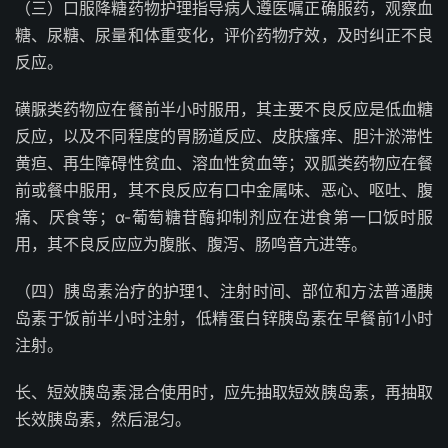
（三）口服降糖药物护理指导病人遵医嘱正确服药，观察血
糖、尿糖、尿量和体重变化，评价药物疗效，及时纠正不良
反应。
磺脲类药物应在餐前半小时服用，其主要不良反应是低血糖
反应，以及不同程度的胃肠道反应、皮肤瘙痒、胆汁淤滞性
黄疸、再生障碍性贫血、溶血性贫血等；双胍类药物应在餐
前或餐中服用，其不良反应有口中金属味、恶心、呕吐、腹
痛、厌食等；α-葡萄糖苷酶抑制剂应在进食第一口饭时服
用，其不良反应应为腹胀、腹泻、肠鸣音亢进等。
（四）胰岛素治疗的护理1、注射时间、部位和方法普通胰
岛素于饭前半小时注射，低精蛋白锌胰岛素在早餐前1小时
注射。
长、短效胰岛素混合使用时，应先抽取短效胰岛素，再抽取
长效胰岛素，然后混匀。