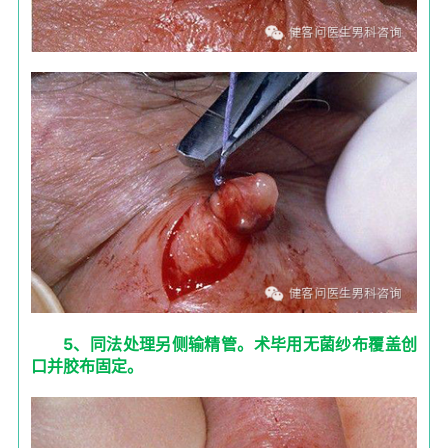
5、同法处理另侧输精管。术毕用无菌纱布覆盖创
口并胶布固定。