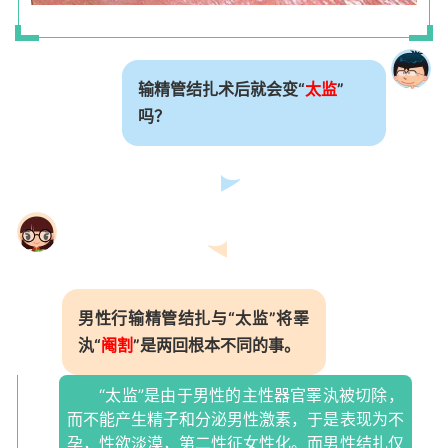
输精管结扎术后就会变“
太监
”
吗？
男性行输精管结扎与“太监”将睪
汍“
阉割
”是两回根本不同的事。
“太监”是由于男性的主性器官睪汍被切除，
而不能产生精子和分泌男性激素，于是表现为不
孕，性欲淡漠，第二性征女性化。而男性结扎仅