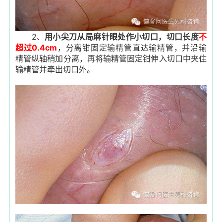
2、
用小尖刀从局麻针眼处作小切口，切口长度
不
超过0.4cm
，分离钳固定输精管直达输精管，并沿输
精管纵轴稍加分离，再将输精管固定钳伸入切口中夹住
输精管并牵出切口外。