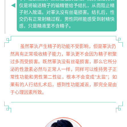
仅是将输送精子的输精管给予结扎，从而阻止精
子射入隂道。对睪汍没有丝毫损害。结扎后，性
交仍有正常射精过程，男性同样能感受到射精快
感，只是精液里不含精子。
虽然睪汍产生精子的功能不受影晌，但是睪汍仍
然具有正常吸收精子能力，睪汍更不会因为精子积聚
过多而受损害。既然睪汍没有丝毫损害，那么它所分
泌的性激素必然与正常人一样，同样可以维持男子正
常性功能和男性第二性征，根本不会变成“太监”；如
果有的人行结扎术后，感到性功能减返，那完全是由
于心理因素所致。