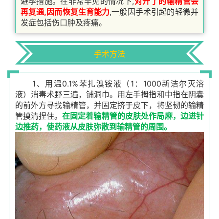
避
孕措施。在非常罕见的情况下,
对开了的输精管会
再复通,因而恢复生育能力
,一般因手术引起的轻微并
发症包括伤口肿及疼痛。
手术方法
1、用温0.1%苯扎溴铵液（1：1000新洁尔灭溶
液）消毒术野三遍，铺洞巾。用左手拇指和中指在阴囊
的前外方寻找输精管，并固定挤于皮下，将坚韧的输精
管摸清捏住。
在固定着输精管的皮肤处作局麻，边进针
边推药，使药液从皮肤弥散到输精管的周围。