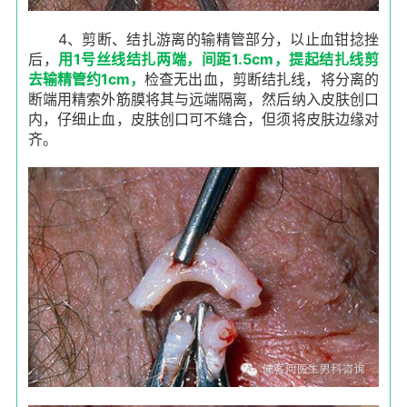
4、剪断、结扎游离的输精管部分，以止血钳捻挫
后，
用1号丝线结扎两端，间距1.5cm，提起结扎线剪
去输精管约1cm，
检查无出血，剪断结扎线，将分离的
断端用精索外筋膜将其与远端隔离，然后纳入皮肤创口
内，仔细止血，皮肤创口可不缝合，但须将皮肤边缘对
齐。