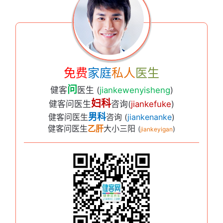
免费
家庭
私人
医生
问
健客
医生 (
jiankewenyisheng
)
妇科
健客问医生
咨询(
jiankefuke
)
男科
健客问医生
咨询 (
jiankenanke
)
健客问医生
乙肝
大小三阳
(
)
jiankeyigan