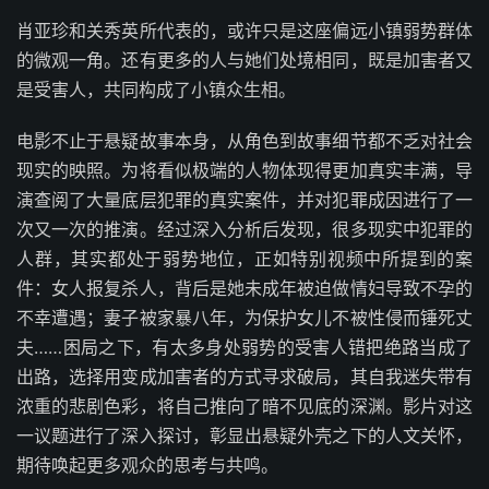
肖亚珍和关秀英所代表的，或许只是这座偏远小镇弱势群体
的微观一角。还有更多的人与她们处境相同，既是加害者又
是受害人，共同构成了小镇众生相。
电影不止于悬疑故事本身，从角色到故事细节都不乏对社会
现实的映照。为将看似极端的人物体现得更加真实丰满，导
演查阅了大量底层犯罪的真实案件，并对犯罪成因进行了一
次又一次的推演。经过深入分析后发现，很多现实中犯罪的
人群，其实都处于弱势地位，正如特别视频中所提到的案
件：女人报复杀人，背后是她未成年被迫做情妇导致不孕的
不幸遭遇；妻子被家暴八年，为保护女儿不被性侵而锤死丈
夫……困局之下，有太多身处弱势的受害人错把绝路当成了
出路，选择用变成加害者的方式寻求破局，其自我迷失带有
浓重的悲剧色彩，将自己推向了暗不见底的深渊。影片对这
一议题进行了深入探讨，彰显出悬疑外壳之下的人文关怀，
期待唤起更多观众的思考与共鸣。