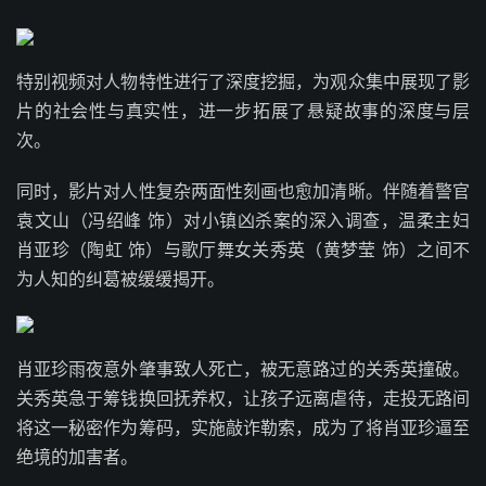
特别视频对人物特性进行了深度挖掘，为观众集中展现了影
片的社会性与真实性，进一步拓展了悬疑故事的深度与层
次。
同时，影片对人性复杂两面性刻画也愈加清晰。伴随着警官
袁文山（冯绍峰 饰）对小镇凶杀案的深入调查，温柔主妇
肖亚珍（陶虹 饰）与歌厅舞女关秀英（黄梦莹 饰）之间不
为人知的纠葛被缓缓揭开。
肖亚珍雨夜意外肇事致人死亡，被无意路过的关秀英撞破。
关秀英急于筹钱换回抚养权，让孩子远离虐待，走投无路间
将这一秘密作为筹码，实施敲诈勒索，成为了将肖亚珍逼至
绝境的加害者。