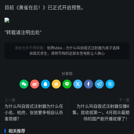
目前《黄雀在后！》已正式开启预售。
“转载请注明出处”
未经允许不得转载：
划界MBA
»
为什么叫自毁式注射器为孩子选择
自毁式求生，清明节档的这部女性电影让人揪心
分享到









上一篇
下一篇
为什么叫自毁式注射器为什么任
为什么叫自毁式注射器仅播6
小名、柏庶、张放要争相自认杀
集，就收视第一，4月观众最期
害周娜？
待的国产剧开播就爆了！
相关推荐