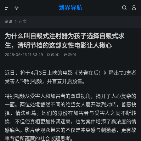
划界导航




资讯
正文

为什么叫自毁式注射器为孩子选择自毁式求
生，清明节档的这部女性电影让人揪心
2026-06-25 11:33:29
阅读(
4
)
评论(0)
近日，将于4月3日上映的电影《黄雀在后！》释出“加害者
受害人”特别视频，并官宣开启预售。
特别视频从受害人和加害者的双重视角，揭开了人心复杂的
一面。两位处境截然不同的绝望女人展开激烈对峙，善恶抉
择，情法纠葛。她们的身份在加害者与受害人之间不断转
换，不但使真相更加扑朔迷离，也为案件增添了高浓度的情
感底色。影片给观众带来的不仅是冲突感与刺激感，更有故
事背后所蕴藏的社会议题思考。