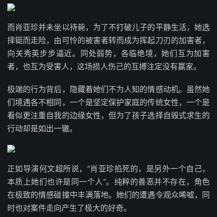
而肖亚珍并未坐以待毙，为了不打破儿子的平静生活，她选
择铤而走险，由可怜的被害者转而成为挥起刀刃的加害者，
向关秀英步步逼近。同处弱势，各临绝境，她们互为加害
者，也互为受害人，这场损人伤己的互搏注定没有赢家。
极端的行为背后，隐藏着她们不为人知的情感动机。虽然她
们境遇各不相同，一个是坚定保护家庭的传统女性，一个是
看似更注重自我的边缘女性，但为了孩子选择自毁式求生的
行动却是如出一辙。
正如导演何文超所说，“肖亚珍掐死的，是另外一个自己，
本质上她们也许是同一个人”。纯粹的善恶并不存在，角色
在极致的情感碰撞中丰满落地。她们的遭遇令观众唏嘘，同
时也对案件走向产生了极大的好奇。