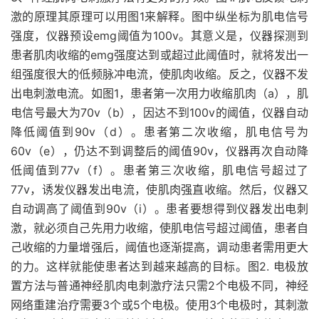
激的原理其原理可以用图1来解释。图中纵坐标为肌电信号
强度，仪器预设emg阈值为100v。其意义是，仪器探测到
患者肌肉收缩的emg强度达到或超过此阈值时，就将发出一
组强度很大的低频脉冲电流，使肌肉收缩。反之，仪器不发
出电刺激电流。如图1，患者第一次用力收缩肌肉（a），肌
电信号最大为70v（b），因达不到100v的阈值，仪器自动
降低阈值到90v（d）。患者第二次收缩，肌电信号为
60v（e），仍达不到调整后的阈值90v，仪器再次自动降
低阈值到77v（f）。患者第三次收缩，肌电信号超过了
77v，诱发仪器发出电流，使肌肉强直收缩。然后，仪器又
自动调高了阈值到90v（i）。患者要想得到仪器发出电刺
激，就必须自己先用力收缩，使肌电信号超过阈值，患者自
己收缩的力量增强后，阈值也逐渐提高，调动患者需用更大
的力。这样就能使患者达到越来越高的目标。图2. 电极放
置方法与普通神经肌肉电刺激疗法只需2个电极不同，神经
网络重建治疗需要3个或5个电极。使用3个电极时，其刺激