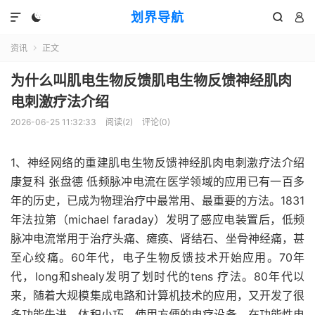
划界导航




资讯
正文

为什么叫肌电生物反馈肌电生物反馈神经肌肉
电刺激疗法介绍
2026-06-25 11:32:33
阅读(
2
)
评论(0)
1、神经网络的重建肌电生物反馈神经肌肉电刺激疗法介绍
康复科 张盘德 低频脉冲电流在医学领域的应用已有一百多
年的历史，已成为物理治疗中最常用、最重要的方法。1831
年法拉第（michael faraday）发明了感应电装置后，低频
脉冲电流常用于治疗头痛、瘫痪、肾结石、坐骨神经痛，甚
至心绞痛。60年代，电子生物反馈技术开始应用。70年
代，long和shealy发明了划时代的tens 疗法。80年代以
来，随着大规模集成电路和计算机技术的应用，又开发了很
多功能先进、体积小巧、使用方便的电疗设备，在功能性电