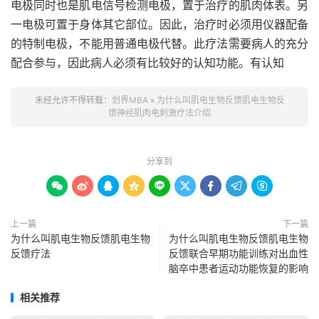
电极同时也是肌电信号检测电极，置于治疗的肌肉体表。另
一电极可置于身体其它部位。因此，治疗时必须用仪器配备
的特制电极，不能用普通电极代替。此疗法需要病人的充分
配合参与，因此病人必须有比较好的认知功能。有认知
未经允许不得转载：
划界MBA
»
为什么叫肌电生物反馈肌电生物反
馈神经肌肉电刺激疗法介绍
分享到









上一篇
下一篇
为什么叫肌电生物反馈肌电生物
为什么叫肌电生物反馈肌电生物
反馈疗法
反馈联合早期功能训练对出血性
脑卒中患者运动功能恢复的影响
相关推荐