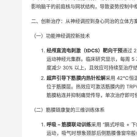
影响脑干的前庭核与网状结构，导致姿势控制中
二、创新治疗：从神经调控到身心同治的立体方
（一）功能神经调控新技术
经颅直流电刺激（tDCS）靶向干预
通过 
运动神经元集群。临床研究显示，每周 5 次、
度减少 30% 以上，且效应可持续至治疗结
超声引导下筋膜内热针松解
采用 42℃恒
位于筋膜层。热效应可激活筋膜内的 TRP
筋膜粘连并抑制痛觉传导，单次治疗即可使颈
（二）筋膜链康复的三维训练体系
呼吸 – 筋膜联动训练
采用 “膈式呼吸 +
运动，吸气时想象颈部后侧筋膜像窗帘般缓