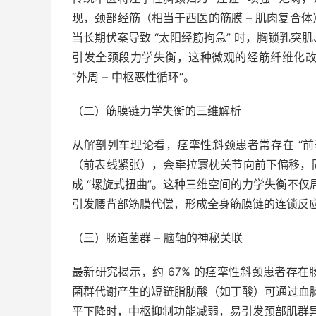
现，颈部经筋（相当于西医的筋膜 – 肌肉复合
当长期伏案导致 “太阳经筋拘急” 时，胸锁乳突
引发全颈段力学失衡，这种微观的经筋纤维化
“外周 – 中枢恶性循环”。
（二）筋膜链力学失衡的三维解析
从解剖列车理论看，痉挛性斜颈患者常存在 “前表
（前表线紧张），会牵拉寰枕关节向前下偏移，
成 “螺旋式扭曲”。这种三维空间的力学失衡不仅
引发腰背部筋膜代偿，形成全身筋膜链的连锁反
（三）肠道菌群 – 脑轴的神秘关联
最新研究揭示，约 67% 的痉挛性斜颈患者存
菌群代谢产生的短链脂肪酸（如丁酸）可通过血脑屏
平下降时，中枢抑制功能减弱，易引发颈部肌群异常