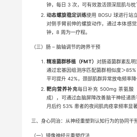
钟，每日 3 次，可有效激活颈深屈肌与
动态螺旋稳定训练
使用 BOSU 球进行
对侧手臂前伸的螺旋动作，通过本体感觉输入
钟，8 周为一疗程。
（三）肠 – 脑轴调节的跨界干预
精准菌群移植（FMT）
对肠道菌群紊乱明
通过宏基因组测序匹配菌群相似度＞85%
平可提升 42%，颈部肌群异常放电频率降低
靶向营养补充
每日补充 500mg 茶氨
成），可通过血脑屏障改善脑干神经递质平衡
月后约 53% 患者的夜间肌肉痉挛频率显
三、身心同治：从神经重塑到认知行为的协同干
（一）镜像神经元重塑疗法