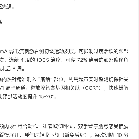
枢失调。
案
2mA 弱电流刺激右侧初级运动皮层，可抑制过度活跃的颈部
连续 4 周的 tDCS 治疗，可使 72% 患者的颈部偏移角
束后 8 周。
温内热针精准刺入 “筋结” 部位，利用超声实时监测确保针尖
V1 离子通道，释放降钙素基因相关肽（CGRP），快速缓解
部活动度提升 15-20°。
 下颌内收” 组合动作：患者取仰卧位，双手置于肋弓感受横膈
慢展开，呼气时轻收下颌（避免后缩），每次训练 10 分