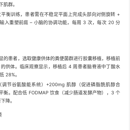
枕下肌群。
站立平衡训练，患者需在不稳定平面上完成头部向对侧旋转 +
重塑前庭 – 小脑的协调功能，每周 3 次，每次 20 分
显的患者，选取健康供体的粪便菌群进行胶囊移植，移植前
 的供体。临床观察显示，移植后 4 周患者脑脊液中丁酸水
 28%。
酸（调节谷氨酸能系统）+200mg 肌醇（促进磷脂酰肌醇合
。配合低 FODMAP 饮食（减少肠道发酵产物），3 个
著下降。
预