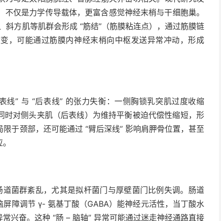
体）不仅是力学传导载体，更富含感觉神经末梢与干细胞巢。
肌、斜方肌等肌群会形成 “筋结”（筋膜粘连点），通过筋膜链
改变，可能通过筋膜内神经末梢向中枢发送异常冲动，形成
线” 与 “后表线” 的张力失衡：一侧胸锁乳突肌过度收缩
同时对侧头夹肌（后表线）为维持平衡被迫代偿性缩短，形
局限于颈部，还可能通过 “臂后深线” 影响肩胛骨位置，甚至
应。
在肠道菌群紊乱，尤其是拟杆菌门与厚壁菌门比例失调。肠道
障调节 γ- 氨基丁酸（GABA）能神经元活性，当丁酸水
兴奋。这种 “肠 – 脑轴” 异常可能通过迷走神经通路直接