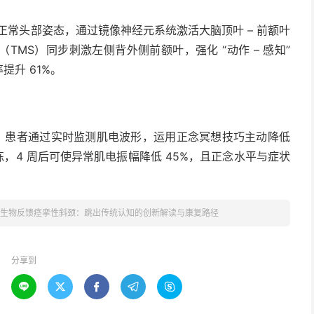
正常头部姿态，通过镜像神经元系统激活大脑顶叶 – 前额叶
MS）同步刺激左侧背外侧前额叶，强化 “动作 – 感知”
提升 61%。
肌，患者通过实时监测肌电波形，运用正念冥想技巧主动降低
练，4 周后可使异常肌电振幅降低 45%，且正念水平与症状
生物反馈痉挛性斜颈：跳出传统认知的创新解读与康复路径​
分享到




