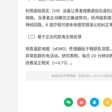
利用虚拟现实（VR）设备让患者观察虚拟化身的
网络。当患者主动模仿正确姿势时，经颅磁刺激（T
神经回路，8 周疗程可使本体感觉错误认知纠正率
（二）基于正念的肌电生物反馈
将表面肌电图（sEMG）传感器贴于胸锁乳突
异常肌群的电活动。研究表明，每日 20 分钟训
改善呈正相关（r=0.73）。
未经允许不得转载：
划界MBA
»
为什么叫肌电



