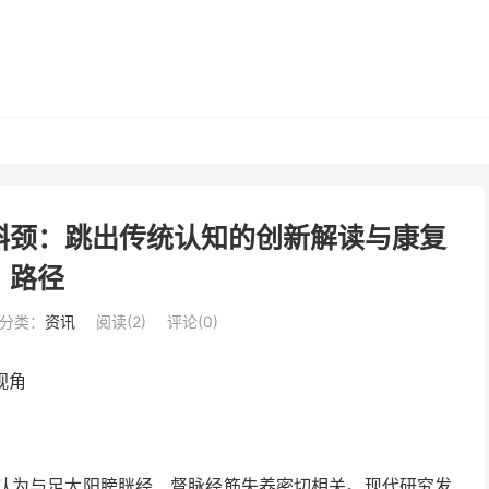
斜颈：跳出传统认知的创新解读与康复
路径​
分类：
资讯
阅读(
2
)
评论(0)
视角
畴，认为与足太阳膀胱经、督脉经筋失养密切相关。现代研究发