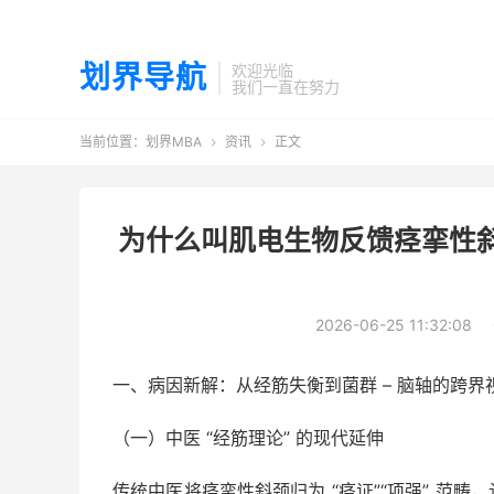
划界导航
欢迎光临
我们一直在努力
当前位置：
划界MBA
资讯
正文


为什么叫肌电生物反馈痉挛性
2026-06-25 11:32:08
一、病因新解：从经筋失衡到菌群 – 脑轴的跨界
（一）中医 “经筋理论” 的现代延伸
传统中医将痉挛性斜颈归为 “痉证”“项强” 范