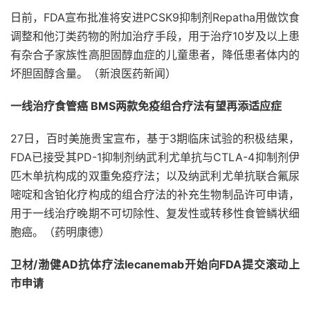
日前，FDA宣布批准将安进PCSK9抑制剂Repatha用做饮食
调整和他汀类药物的附加治疗手段，用于治疗10岁及以上患
有杂合子家族性高胆固醇血症的儿童患者，降低患者体内的
坏胆固醇含量。（新浪医药新闻）
一线治疗食管癌 BMS两款免疫组合疗法有望再添适应症
27日，百时美施贵宝宣布，基于3期临床试验的积极结果，
FDA已接受其PD-1抑制剂纳武利尤单抗与CTLA-4抑制剂伊
匹木单抗构成的双重免疫疗法；以及纳武利尤单抗联合氟尿
嘧啶和含铂化疗构成的组合疗法的补充生物制品许可申请，
用于一线治疗晚期不可切除性、复发性或转移性食管鳞状细
胞癌。（药明康德）
卫材/渤健AD抗体疗法lecanemab开始向FDA提交滚动上
市申请