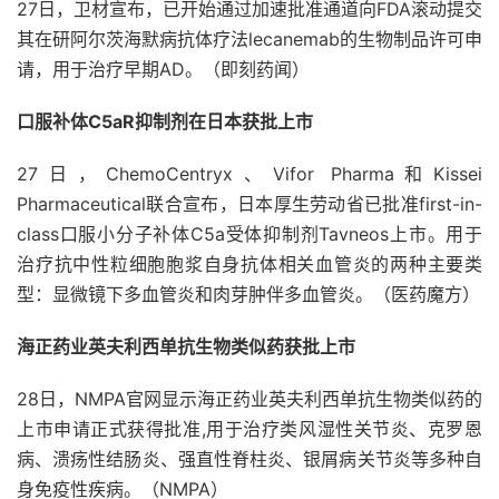
27日，卫材宣布，已开始通过加速批准通道向FDA滚动提交
其在研阿尔茨海默病抗体疗法lecanemab的生物制品许可申
请，用于治疗早期AD。（即刻药闻）
口服补体C5aR抑制剂在日本获批上市
27日，ChemoCentryx、Vifor Pharma和Kissei
Pharmaceutical联合宣布，日本厚生劳动省已批准first-in-
class口服小分子补体C5a受体抑制剂Tavneos上市。用于
治疗抗中性粒细胞胞浆自身抗体相关血管炎的两种主要类
型：显微镜下多血管炎和肉芽肿伴多血管炎。（医药魔方）
海正药业英夫利西单抗生物类似药获批上市
28日，NMPA官网显示海正药业英夫利西单抗生物类似药的
上市申请正式获得批准,用于治疗类风湿性关节炎、克罗恩
病、溃疡性结肠炎、强直性脊柱炎、银屑病关节炎等多种自
身免疫性疾病。（NMPA）