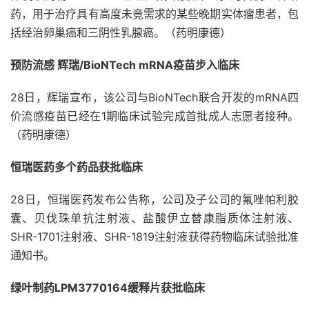
药，用于治疗具有高度未竟需求的某些晚期实体瘤患者，包
括经治卵巢癌和三阴性乳腺癌。（药明康德）
预防流感 辉瑞/BioNTech mRNA疫苗步入临床
28日，辉瑞宣布，该公司与BioNTech联合开发的mRNA四
价流感疫苗已经在1期临床试验完成首批成人志愿者接种。
（药明康德）
恒瑞医药多个药品获批临床
28日，恒瑞医药发布公告称，公司及子公司的氟唑帕利胶
囊、贝伐珠单抗注射液、盐酸伊立替康脂质体注射液、
SHR-1701注射液、SHR-1819注射液获得药物临床试验批准
通知书。
绿叶制药LPM3770164缓释片获批临床