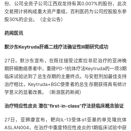
份、公司全资子公司江西双龙持有其0.007%的股份，此次
交易预计将构成重大资产重组，百利医药为公司控股股东参
股30%的企业。（企业公告）
药闻
医讯
默沙东Keytruda肝癌二线疗法确证性III期研究成功
27日，默沙东宣布，在既往接受过索拉非尼治疗的亚洲晚
期肝细胞癌患者中，重磅PD-1抗体疗法Keytruda的一项3期
临床试验达到了总生存期的主要终点。与安慰剂加最佳支持
治疗相比，Keytruda+BSC使患者的总生存期获得具有统计
学意义的显著改善。（新浪医药新闻）
治疗特应性皮炎 潜在“first-in-class”疗法获临床概念验证
27日，亚狮康宣布，靶向IL-13受体α1亚基的单克隆抗体
ASLAN004，在治疗中重度特应性皮炎的1期临床试验中获