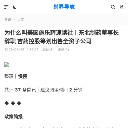
划界导航




资讯
正文

为什么叫美国施乐辉速读社丨东北制药董事长
辞职 吉药控股筹划出售全资子公司
2026-06-25 11:31:07
阅读(
3
)
评论(0)
整理丨
慢慢
共计
37
条简讯 | 建议阅读时间
2
分钟
◆
◆ ◆
政策简报