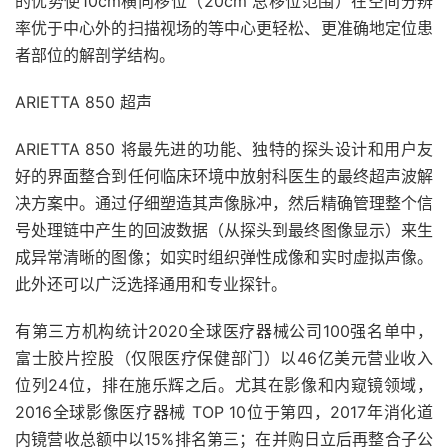
的优势使10cm横向移位（20cm 总移位范围）在空间分辨
率优于中心外的扫描视场的等中心更轻松、更准确地定位患
者部位的解剖学结构。
ARIETTA 850 超声
ARIETTA 850 将最先进的功能、独特的探头设计和用户友
好的界面整合到任何临床环境中放射科医生的最终超声波解
决方案中。通过仔细塑造其声像脉冲，然后精确管理整个信
号处理链中产生的回波数据（从探头到最终图像显示）来生
成异常清晰的图像；如实时组织弹性成像和实时虚拟声像。
此外还可以广泛选择通用和专业探针。
有第三方机构统计2020全球医疗器械公司100强名单中，
富士胶片控股（仅限医疗保健部门）以46亿美元营业收入
位列24位，排在施乐辉之后。尤其在影像和内窥镜领域，
2016全球影像医疗器械 TOP 10位于第四，2017年消化道
内镜营收总额中以15%排名第三；在并购日立后再整合子公