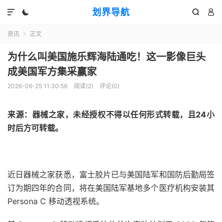
划界导航




资讯
正文

为什么叫美国施乐辉海陆通吃！这一影像巨头
成美国军方集采赢家
2026-06-25 11:30:56
阅读(
2
)
评论(0)
来源：
器械之家，
未经授权不得以任何形式转载，且24小
时后方可转载。
近日器械之家获悉，富士胶片已与美国陆军和国防后勤局签
订为期四年的合同，将在美国陆军基地多个医疗机构安装其
Persona C 移动透视系统。