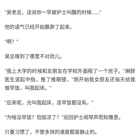
“吴老总，话说你一早被护士叫醒的时候……”
他的语气已经开始飘渺了起来。
“啊？”
吴总嗅到了哪里不对劲儿。
“我上大学的时候和女朋友在学校外面租了一个房子。”麻醉
医生竖起中指，推了推眼镜，“刚开始我女朋友还每天给我
做早饭，叫我起床。”
“后来呢，光叫我起床，连早饭都没有。”
“为啥没早饭？怕饭凉了？”巡回护士闻琴声而知雅意。
只要习惯了，不管多快的速度都是静止的。