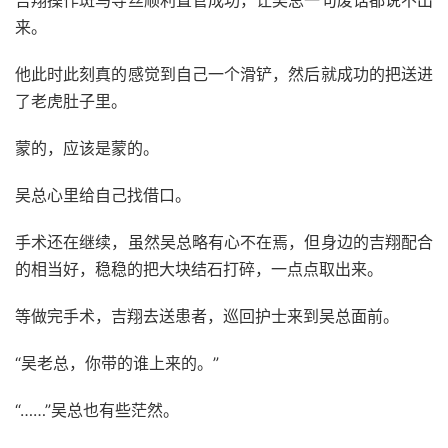
吉翔操作斑马导丝顺利置管成功，让吴总一句废话都说不出
来。
他此时此刻真的感觉到自己一个滑铲，然后就成功的把送进
了老虎肚子里。
蒙的，应该是蒙的。
吴总心里给自己找借口。
手术还在继续，虽然吴总略有心不在焉，但身边的吉翔配合
的相当好，稳稳的把大块结石打碎，一点点取出来。
等做完手术，吉翔去送患者，巡回护士来到吴总面前。
“吴老总，你带的谁上来的。”
“……”吴总也有些茫然。