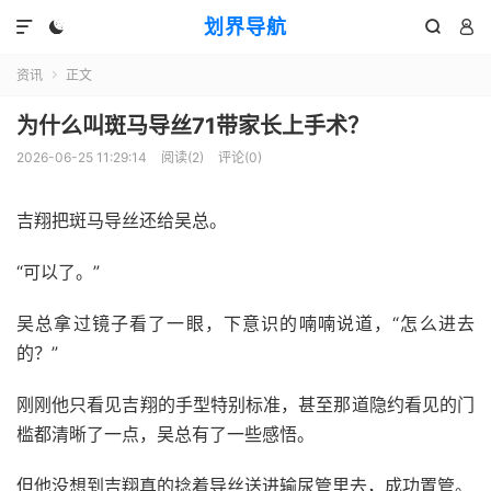
划界导航




资讯
正文

为什么叫斑马导丝71带家长上手术？
2026-06-25 11:29:14
阅读(
2
)
评论(0)
吉翔把斑马导丝还给吴总。
“可以了。”
吴总拿过镜子看了一眼，下意识的喃喃说道，“怎么进去
的？”
刚刚他只看见吉翔的手型特别标准，甚至那道隐约看见的门
槛都清晰了一点，吴总有了一些感悟。
但他没想到吉翔真的捻着导丝送进输尿管里去，成功置管。