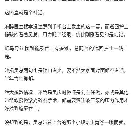
这简直就是个神话。
麻醉医生根本没注意到手术台上发生的这一幕，而巡回护士
惊骇的看着吴总，用力眨了眨眼，仿佛刚刚看见的是幻觉。
斑马导丝找到输尿管口有多难，总配台的巡回护士一清二
楚。
她损吴总两句也是随口说笑，要不然大家面对面都不说话，
半年肯定抑郁。
绝大多数情况，不管是吴庆时做还是刘主任做，亦或是其他
带组教授做激光碎石手术，都需要灌注液压泵的压力作用才
好找到输尿管口。
没想到的是，吴总带着上台的那个小规培生竟然一蹴而就。