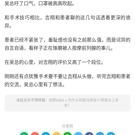
吴总吁了口气，口罩被高高吹起。
和手术技巧相比，吉翔和患者聊的这几句话透着更深的诡
异。
患者已经不紧张了，羞耻感也没有之前那么强，而是诧异的
自言自语，看样子正在琢磨被人按摩前列腺的事儿。
在吴总的心里，对吉翔的评价又高了一个段位。
刚刚还有点犹豫手术要不要让吉翔从头做，听完吉翔和患者
的交流，吴总心里有了想法。
未经允许不得转载：
划界MBA
»
为什么叫斑马导丝71带家长上手
术？
分享到