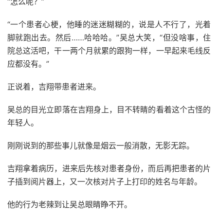
“怎么呢？”
“一个患者心梗，他睡的迷迷糊糊的，说是人不行了，光着
脚就跑出去。然后……哈哈哈。”吴总大笑，“但没啥事，住
院总这活吧，干一两个月就累的跟狗一样，一早起来毛线反
应都没有。”
正说着，吉翔带患者进来。
吴总的目光立即落在吉翔身上，目不转睛的看着这个古怪的
年轻人。
刚刚说到的那些事儿就像是烟云一般消散，无影无踪。
吉翔拿着病历，进来后先核对患者身份，而后再把患者的片
子插到阅片器上，又一次核对片子上打印的姓名与年龄。
他的行为老辣到让吴总眼睛睁不开。