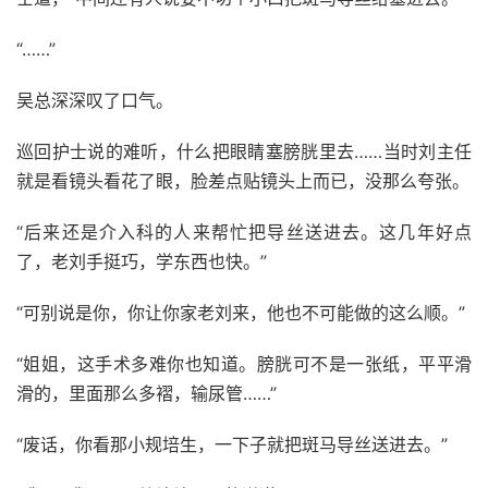
“……”
吴总深深叹了口气。
巡回护士说的难听，什么把眼睛塞膀胱里去……当时刘主任
就是看镜头看花了眼，脸差点贴镜头上而已，没那么夸张。
“后来还是介入科的人来帮忙把导丝送进去。这几年好点
了，老刘手挺巧，学东西也快。”
“可别说是你，你让你家老刘来，他也不可能做的这么顺。”
“姐姐，这手术多难你也知道。膀胱可不是一张纸，平平滑
滑的，里面那么多褶，输尿管……”
“废话，你看那小规培生，一下子就把斑马导丝送进去。”