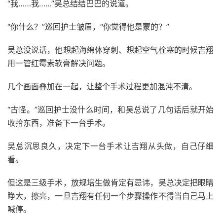
“我……我……”吴总结结巴巴的说道。
“你什么？”巡回护士皱眉，“你觉得他是蒙的？”
吴总没说话，他想起海绵体穿刺、想起空气栓塞的时候吉翔
用一管红霉素软膏解决问题。
几个画面叠加在一起，让整个手术过程更加混沌不清。
“古怪。”巡回护士没什么时间，和吴总说了几句话后就开始
收拾东西，准备下一台手术。
吴总沉思良久，决定下一台手术让吉翔从头做，自己仔细
看。
但这是三级手术，放规培生做肯定有忌讳，吴总决定把眼睛
睁大，擦亮，一旦吉翔有任何一个步骤操作不得当自己马上
喊停。