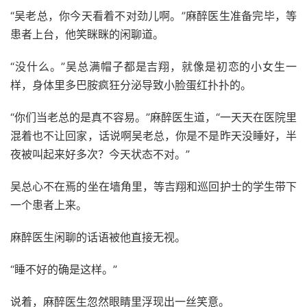
“吴老总，你今天看着不对劲儿啊。”麻醉医生准备完毕，等
患者上台，他笑眯眯的闲聊道。
“没什么。”吴总满帽子都是吉翔，就像是初恋的小女生一
样，身体里多巴胺疯狂分泌导致小脸蛋红扑扑的。
“你们当老总的是真不容易。”麻醉医生道，“一天天在医院里
混着也不让回家，话说啊吴老总，你是不是昨天没睡好，半
夜被叫起来好多次？今天状态不对。”
吴总心不在焉的坐在墙角里，等吉翔和巡回护士的学生带下
一个患者上来。
麻醉医生闲聊的话语被他直接无视。
“睡不好的确是这样。”
说着，麻醉医生忽然眼睛里浮现出一丝笑意。