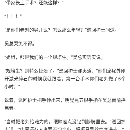
“带家长上手术？还能这样？”
“！！！”
“是你们老刘的导儿么？怎么那么年轻？”巡回护士问道。
吴总哭笑不得。
“姐姐，那是我们的一个规培生。”吴总实话实说。
“规培生？别特么扯淡了。”巡回护士鄙夷道，“你们泌尿外刚
开激光碎石的时候我就跟着，第一台手术你们老刘做了5个
小时。”
说着，巡回护士把手伸出来，明晃晃五根手指在吴总面前摇
晃着。
“当时把老刘给难为的，眼睛差点没钻到膀胱里去。”巡回护
士道，“中间还有人说要不切个小口把斑马导丝给塞进去。”