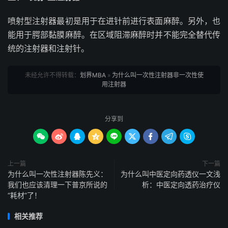
喷射型注射器最初是用于在进针前进行表面麻醉。另外，也
能用于腭部黏膜麻醉。在区域阻滞麻醉时并不能完全替代传
统的注射器和注射针。
未经允许不得转载：
划界MBA
»
为什么叫一次性注射器非一次性使
用注射器
分享到









上一篇
下一篇
为什么叫一次性注射器陈先义：
为什么叫中医定向药透仪一文浅
我们也应该清理一下普京所说的
析：中医定向透药治疗仪
“耗材”了！
相关推荐