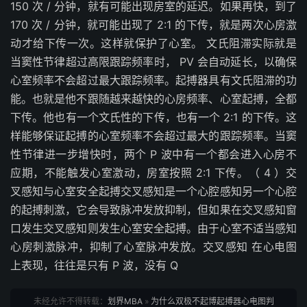
150 次 / 分钟，就有可能出现房室的延迟。如果再快，到了
170 次 / 分钟，就可能出现了 2:1 的下传，就是两次心房激
动才给下传一次。这样就保护了心室。 文氏阻滞实际就是
当窦性节律超过高限跟踪频率时， PV 会自动延长，以确保
心室频率不会超过最大跟踪频率。起搏器具有文氏阻滞的功
能。也就是他不跟随越来越快的心房频率、心室起搏，全都
下传。他也有一个文氏性的下传，也有一个 2:1 的下传。这
样能够保证起搏的心室频率不会超过最大的跟踪频率。当窦
性节律进一步增快时，两个 P 波中有一个都会进入心房不
应期，不能触发心室激动，房室按照 2:1 下传。（ 4 ）交
叉感知与心室安全起搏交叉感知是一个心腔感知另一个心腔
的起搏刺激，它会导致脉冲发放抑制，但如果在交叉感知窗
口发生交叉感知则发生心室安全起搏。由于心室不适当感知
心房刺激脉冲，抑制了心室脉冲发放。交叉感知 在心电图
上表现，往往是只有 P 波，没有 Q
未经允许不得转载：
划界MBA
»
为什么双极不起博起搏器心电图判