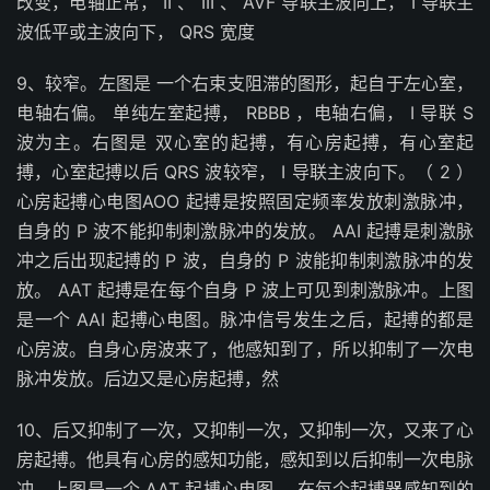
改变，电轴正常， II 、 III 、 AVF 导联主波向上， I 导联主
波低平或主波向下， QRS 宽度
9、较窄。左图是 一个右束支阻滞的图形，起自于左心室，
电轴右偏。 单纯左室起搏， RBBB ，电轴右偏， I 导联 S
波为主。右图是 双心室的起搏，有心房起搏，有心室起
搏，心室起搏以后 QRS 波较窄， I 导联主波向下。（ 2 ）
心房起搏心电图AOO 起搏是按照固定频率发放刺激脉冲，
自身的 P 波不能抑制刺激脉冲的发放。 AAI 起搏是刺激脉
冲之后出现起搏的 P 波，自身的 P 波能抑制刺激脉冲的发
放。 AAT 起搏是在每个自身 P 波上可见到刺激脉冲。上图
是一个 AAI 起搏心电图。脉冲信号发生之后，起搏的都是
心房波。自身心房波来了，他感知到了，所以抑制了一次电
脉冲发放。后边又是心房起搏，然
10、后又抑制了一次，又抑制一次，又抑制一次，又来了心
房起搏。他具有心房的感知功能，感知到以后抑制一次电脉
冲。上图是一个 AAT 起搏心电图， 在每个起搏器感知到的