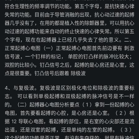
符合生理性的频率调节的功能。第五个字母，是抗快速心律
失常的功能。目前由于导管消融的出现，抗心动过速的起搏
器几乎没有了，在用的都是植入性的除颤器里，可以用抗心
动过速的起搏功能来自动的终止快速的心律失常。所以第五
个字母，现在在起搏器上已经几乎失去了他的意义。二、
正常起搏心电图（一）正常起搏心电图首先前边要有 刺激
信号波，一个钉样的标记， 单腔的钉凸样的脉冲比较大；
双腔的比较小。钉凸信号之后，起搏的是心房还是心室，这
点是很重要。钉凸信号后跟着 除极波
4、与复极波。复极波是区别极化电位和除极波的重要标
志。 可以看到单极起搏和双极起搏的脉冲信号是不一样
的。（二）起搏器心电图分析要点（ 1 ）拿到一份起搏的心
电图，首先要看起搏的心腔，是心房还是心室。（ 2 ）根
据 12 导联心电图，看起搏的部位，是右室的心尖部还是流
出道，还是双室的起搏，还是单纯的左室的起搏。（ 3 ）
这个起搏的功能是否正常，有没有失夺获的。就是有脉冲信