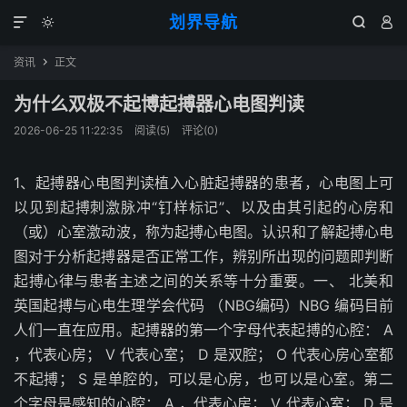
划界导航




资讯
正文

为什么双极不起博起搏器心电图判读
2026-06-25 11:22:35
阅读(
5
)
评论(0)
1、起搏器心电图判读植入心脏起搏器的患者，心电图上可
以见到起搏刺激脉冲“钉样标记”、以及由其引起的心房和
（或）心室激动波，称为起搏心电图。认识和了解起搏心电
图对于分析起搏器是否正常工作，辨别所出现的问题即判断
起搏心律与患者主述之间的关系等十分重要。一、 北美和
英国起搏与心电生理学会代码 （NBG编码）NBG 编码目前
人们一直在应用。起搏器的第一个字母代表起搏的心腔： A
，代表心房； V 代表心室； D 是双腔； O 代表心房心室都
不起搏； S 是单腔的，可以是心房，也可以是心室。第二
个字母是感知的心腔： A ，代表心房； V 代表心室； D 是