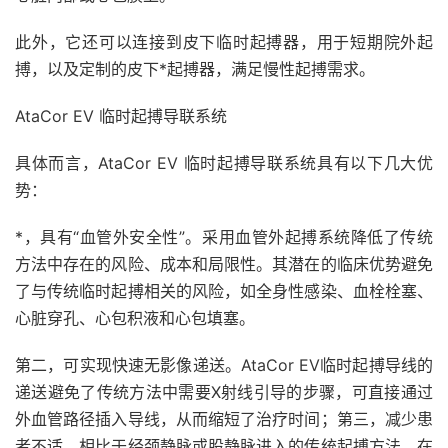
此外，它还可以连接到皮下临时起搏器，用于短期院外起
搏，以及定制的皮下*起搏器，满足慢性起搏需求。
AtaCor EV 临时起搏导联系统
具体而言，AtaCor EV 临时起搏导联系统具有以下几大优
势：
*，具有“血管外安全性”。采用血管外起搏系统降低了传统
方法中存在的风险、成本和局限性。其潜在的临床优势避免
了与传统临时起搏相关的风险，如全身性感染、血栓栓塞、
心脏穿孔、心包积液和心包填塞。
第二，可实现快速无影像递送。AtaCor EV临时起搏导线的
递送避免了传统方法中需要X射线引导的步骤，可直接通过
外血管路径插入导线，从而缩短了治疗时间；第三，减少患
者不适。相比于经颈静脉或股静脉进入的传统起搏方法，在