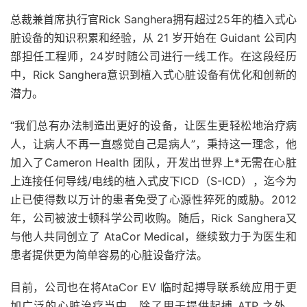
总裁兼首席执行官Rick Sanghera拥有超过25年的植入式心
脏设备的知识积累和经验，从 21 岁开始在 Guidant 公司内
部担任工程师，24岁时随公司进行一线工作。在这段经历
中，Rick Sanghera意识到植入式心脏设备有优化和创新的
潜力。
“我们总有办法制造出更好的设备，让医生更轻松地治疗病
人，让病人不再一直感觉自己是病人”，秉持这一理念，他
加入了Cameron Health 团队，开发出世界上*无需在心脏
上连接任何导线/电线的植入式皮下ICD（S-ICD），迄今为
止已使得数以万计的患者免受了心源性猝死的威胁。2012
年，公司被波士顿科学公司收购。随后，Rick Sanghera又
与他人共同创立了 AtaCor Medical，继续致力于为医生和
患者提供更为简单容易的心脏设备疗法。
目前，公司也在将AtaCor EV 临时起搏导联系统应用于更
加广泛的心脏治疗当中，除了用于提供起搏 ATP 之外，