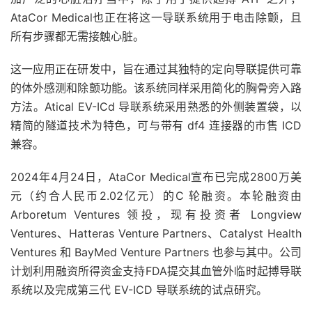
AtaCor Medical也正在将这一导联系统用于电击除颤，且
所有步骤都无需接触心脏。
这一应用正在研发中，旨在通过其独特的定向导联提供可靠
的体外感测和除颤功能。该系统同样采用简化的胸骨旁入路
方法。Atical EV-ICd 导联系统采用熟悉的外侧装置袋，以
精简的隧道技术为特色，可与带有 df4 连接器的市售 ICD
兼容。
2024年4月24日，AtaCor Medical宣布已完成2800万美
元（约合人民币2.02亿元）的C 轮融资。本轮融资由
Arboretum Ventures 领投，现有投资者 Longview
Ventures、Hatteras Venture Partners、Catalyst Health
Ventures 和 BayMed Venture Partners 也参与其中。公司
计划利用融资所得资金支持FDA提交其血管外临时起搏导联
系统以及完成第三代 EV-ICD 导联系统的试点研究。