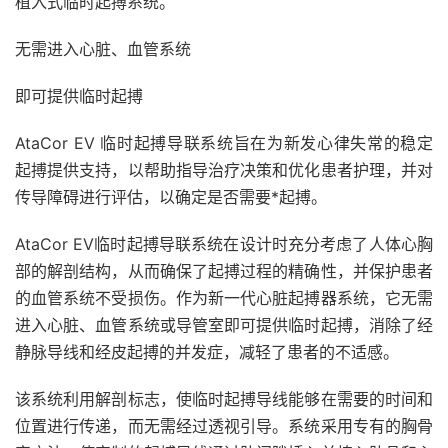
植入式临时起搏系统。
无需进入心脏、血管系统
即可提供临时起搏
AtaCor EV 临时起搏导联系统旨在为新发心律失常的稳定
起搏提供支持，以帮助指导治疗决策和优化患者护理，并对
传导障碍进行评估，以确定是否需要*起搏。
AtaCor EV临时起搏导联系统在设计时充分考虑了人体心胸
部的解剖结构，从而确保了起搏过程的精确性，并保护患者
的血管系统不受损伤。作为新一代心脏起搏器系统，它无需
进入心脏、血管系统或导管室即可提供临时起搏，消除了经
静脉导线和经皮起搏的并发症，减轻了患者的不适感。
该系统利用解剖标志，使临时起搏导线能够在需要的时间和
位置进行传递，而无需经过透视引导。系统采用专有的胸骨