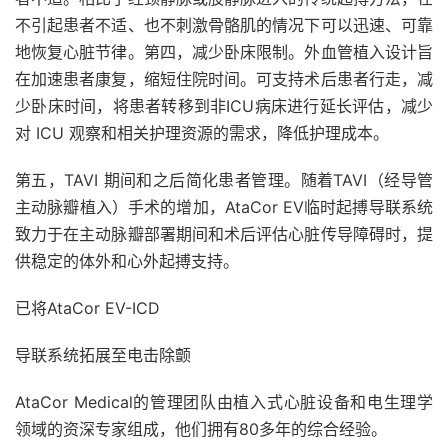
不引起患者不适、也不刺激骨骼肌的情况下可以迅速、可靠
地恢复心脏节律。第四，减少卧床限制。外血管植入设计旨
在加速患者康复，缩短住院时间。可支持术后患者行走，减
少卧床时间，将患者转移到非ICU病床进行延长评估，减少
对 ICU 观察和相关护理资源的需求，降低护理成本。
第五，TAVI 期间和之后简化患者管理。随着TAVI（经导管
主动脉瓣植入）手术的增加，AtaCor EV临时起搏导联系统
致力于在主动脉瓣部署期间和术后评估心脏传导障碍时，提
供稳定的体外和心外起搏支持。
已将AtaCor EV-ICD
导联系统
拓展至电击除颤
AtaCor Medical的管理团队由植入式心脏设备和电生理学
领域的资深专家组成，他们拥有80多年的综合经验。