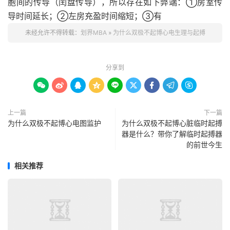
胞间的传导（闰盘传导），所以存在如下弊端：①房室传
导时间延长；②左房充盈时间缩短；③有
未经允许不得转载：
划界MBA
»
为什么双极不起博心电生理与起搏
分享到









上一篇
下一篇
为什么双极不起博心电图监护
为什么双极不起博心脏临时起搏
器是什么？带你了解临时起搏器
的前世今生
相关推荐