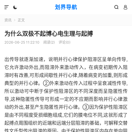
划界导航




资讯
正文

为什么双极不起博心电生理与起搏
2026-06-25 11:22:10
阅读(
2
)
评论(0)
出传导就逐渐加速，说明并行心律保护阻滞区呈单向传导,
它允许激动外出,而阻滞外来激动传入，在病变初期传入阻
滞时有改善,可形成间歇性并行心律,随着病变的加重,则形成
典型的并行心律。②外来激动在传入过程中呈衰减性传导,
所以激动可中断于保护性阻滞区的不同深度而呈隐匿性传
导,这种隐匿性传导可形成一定的不应期而影响并行心律激
动的外出,甚至产生隐匿性并行心律。③因为保护性阻滞区
是由不同程度受损细胞组成,它们的膜电位不同,这就形成了
起搏点周围组织的近端和远端分层阻滞的基础，可解释交替
性文氏型传出阻滞的原因。由于保护性阻滞区内存在单向阻