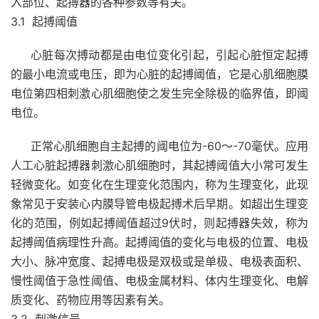
入部位、起搏器的各种参数等有关。
3.1 起搏阈值
心脏每次搏动都是由电位变化引起，引起心脏恒定起搏
的最小电流或电压，即为心脏的起搏阈值，它是心肌细胞膜
电位第四相刺激心肌细胞使之发生完全除极的临界值，即阈
电位。
正常心肌细胞自主起搏的阈电位为-60～-70毫伏。应用
人工心脏起搏器刺激心肌细胞时，其起搏阈值大小常可发生
轻微变化。如变化在生理变化范围内，称为生理变化，此现
象常见于安装心内膜导管电极起搏术后早期。如超出生理变
化的范围，例如起搏阈值超过9伏时，则起搏器失效，称为
起搏阈值病理性升高。起搏阈值的变化与电极的位置、电极
大小、脉冲宽度、起搏电极是双极或是单极、电极表面积、
慢性阈值于急性阈值、电极金属材料、体内生理变化、电解
质变化、药物应用等因素有关。