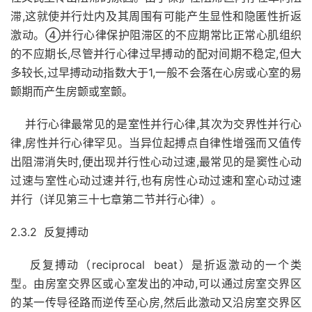
滞,这就使并行灶内及其周围有可能产生显性和隐匿性折返
激动。④并行心律保护阻滞区的不应期常比正常心肌组织
的不应期长,尽管并行心律过早搏动的配对间期不稳定,但大
多较长,过早搏动动指数大于1,一般不会落在心房或心室的易
颤期而产生房颤或室颤。
并行心律最常见的是室性并行心律,其次为交界性并行心
律,房性并行心律罕见。当异位起搏点自律性增强而又值传
出阻滞消失时,便出现并行性心动过速,最常见的是窦性心动
过速与室性心动过速并行,也有房性心动过速和室心动过速
并行（详见第三十七章第二节并行心律）。
2.3.2 反复搏动
反复搏动（reciprocal beat）是折返激动的一个类
型。由房室交界区或心室发出的冲动,可以通过房室交界区
的某一传导径路而逆传至心房,然后此激动又沿房室交界区