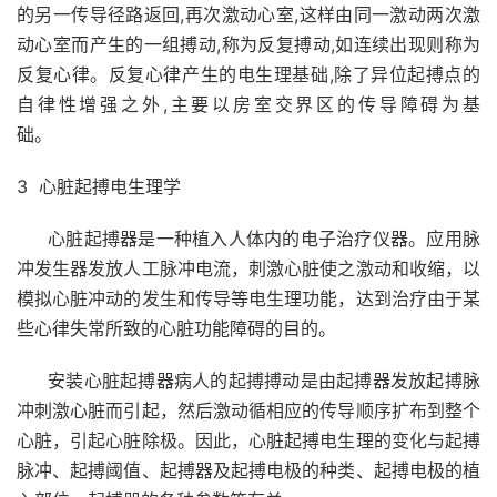
的另一传导径路返回,再次激动心室,这样由同一激动两次激
动心室而产生的一组搏动,称为反复搏动,如连续出现则称为
反复心律。反复心律产生的电生理基础,除了异位起搏点的
自律性增强之外,主要以房室交界区的传导障碍为基
础。
3 心脏起搏电生理学
心脏起搏器是一种植入人体内的电子治疗仪器。应用脉
冲发生器发放人工脉冲电流，刺激心脏使之激动和收缩，以
模拟心脏冲动的发生和传导等电生理功能，达到治疗由于某
些心律失常所致的心脏功能障碍的目的。
安装心脏起搏器病人的起搏搏动是由起搏器发放起搏脉
冲刺激心脏而引起，然后激动循相应的传导顺序扩布到整个
心脏，引起心脏除极。因此，心脏起搏电生理的变化与起搏
脉冲、起搏阈值、起搏器及起搏电极的种类、起搏电极的植