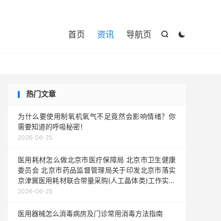

首页
资讯
导航页


热门文章
为什么要使用制氧机氧气不足竟然会影响情绪？你
需要知道的呼吸秘密！
2026-06-25
医用耗材怎么做北京市医疗保障局 北京市卫生健康
委员会 北京市药品监督管理局关于印发北京市落实
京津冀医用耗材联合带量采购(人工晶体类)工作实施
方案的通知
2026-06-25
医用器械怎么消毒病房及门诊常用消毒方法指南