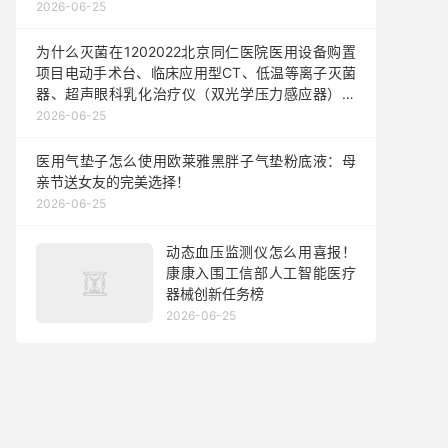
2026-06-25
为什么灭菌在1202022北京同仁医院医用设备购置
项目电动手术台、临床应用型CT、低温等离子灭菌
器、超声眼科乳化治疗仪（双光学压力感应器）、
关节镜系统、彩色多普勒超声诊断仪（便携式）、
2026-06-25
视觉质量分析系统等、高频电灼仪（黄金微雕）、
中央监护系统（遥测）、超声生物显微镜、骨科电
医用气垫子怎么使用欧莱雅黑胖子气垫粉底液：母
动手术系统、多功能血液净化机、YAG激光治疗系
亲节送女友的完美选择！
2026-06-25
动态血压监测仪怎么用喜报！
康康入围工信部人工智能医疗
器械创新任务榜
2026-06-25