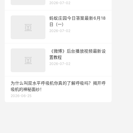
2026-07-02
蚂蚁庄园今日答案最新6月18
日（一）
2026-07-02
《微博》后台播放视频最新设
置教程
2026-07-02
为什么叫双水平呼吸机你真的了解呼吸吗？揭开呼
吸机的神秘面纱！
2026-06-25