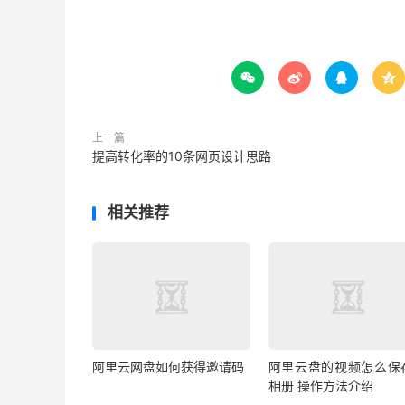




上一篇
提高转化率的10条网页设计思路
相关推荐
阿里云网盘如何获得邀请码
阿里云盘的视频怎么保
相册 操作方法介绍