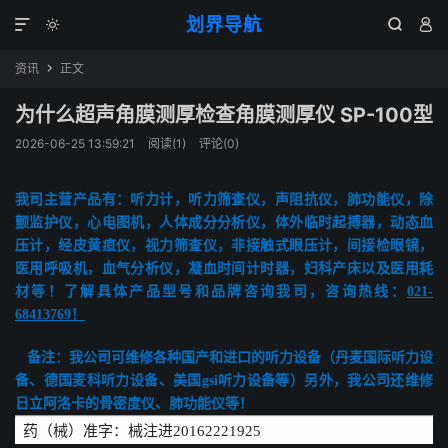
划界导航




资讯
正文

为什么超声角膜测厚检查角膜测厚仪 SP-100型
2026-06-25 13:59:21
阅读(
1
)
评论(0)
我司主营产品有：听力计，听力筛查仪
，
声阻抗仪
，
肺功能仪
，
除
颤监护仪
，
心电图机
，
人体成分分析仪
，
体外临时起搏器
，
动态血
压计
，
经皮黄疸仪
，
视力筛查仪
，
非接触式眼压计
，
间接检眼镜
，
医用呼吸机
，
血气分析仪
，
凝血时间计时器
，
妇科产床以及医用耗
材等！了解具体产品型号和品牌咨询我司，咨询热线：
021-
68413769！
备注：我公司可维修各种国产和进口的听力设备（丹麦国际听力设
备、德国麦科听力设备、美国gsi听力设备等）另外，我公司还维修
日立阿洛卡的骨密度仪、肺功能仪等！
药（械）准字：械注进20162221925