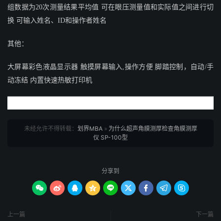
组数据为20次测量结果平均值 可在眼压测量值和实际值之间进行切
换 可输入姓名、ID和操作者姓名
其他：
大屏幕彩色液晶显示器 触摸屏幕输入,操作方便 脚踏控制，自动/手
动冻结 内置快速热敏打印机
未经允许不得转载：
划界MBA
»
为什么超声角膜测厚检查角膜测厚
仪 SP-100型
分享到









上一篇
下一篇