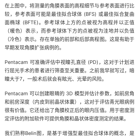
在上图中，将测量的角膜表面的高程细节与参考表面进行比
较，参考表面可能是最佳拟合球体 (BFS) 或最佳拟合复曲
面椭球 (BFTE)。参考球体上方的点被视为高程并以正值
（暖色）表示，而参考球体下方的点被视为洼地并以负值
（冷色）表示。存在单独的前部和后部高程图。这是有助于
早期发现角膜扩张病例的。
Pentacam 可准确评估中视瞳孔直径 (PD)，这对于计划进
行屈光手术的患者进行筛查至关重要。之前我早就写过，暗
瞳大于7，一般术后就会有眩光、光晕的风险。
Pentacam 可以创建眼睛的 3D 模型并估计参数，如前房角
和前房深度（内皮到前晶状体囊），这对于评估青光眼病例
很有价值。它还给出了角膜校正后的眼内压值。用于密度测
定评估的附加软件可提供角膜和晶状体密度测定的结果。
我们熟称Belin图，是基于增强型最佳拟合球体的概念，是