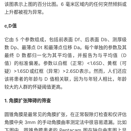
该图表示上图的百分比图。6 毫米区域内的任何突然倾斜或
上升都被视为异常。
c,D值
它由 5 个参数组成，包括前表面 Df、后表面 Db、测厚级
数 Dp、最薄点 Dt 和最薄点位移 Da。每个单独的参数及其
最终 D 数都归一化为其平均值，并报告为与平均值（D
值）的标准偏差。参数以白框（正常）<1.6SD、黄框（可
疑）>1.6SD或红框（异常）>2.6SD表示。然而，人们还应
该将患者的年龄与 D 值相关联，因为与年轻人相比，年龄
较大的人群的怀疑阈值更高。
1. 角膜扩张障碍的筛查
圆锥角膜是最常见的角膜扩张，在正常裂隙灯检查和仅评估
角膜中央 3mm 的手动角膜曲率测定法中很容易遗漏。比如
下图中，圆锥角膜患者的 Pentacam 图在轴向曲率图上显