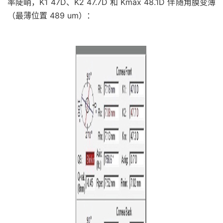
率陡峭，K1 47D、K2 47.7D 和 Kmax 48.1D 伴随角膜变薄
（最薄位置 489 um）：