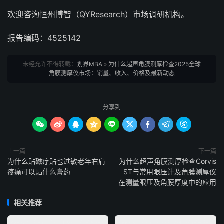
欢迎咨询恒州博智（QYResearch）市场调研机构。
报告编码：4525142
未经允许不得转载：
划界MBA
»
为什么超声角膜测厚检查2025全球
角膜测厚仪市场：销量、收入、价格及最新动态
分享到









上一篇
下一篇
为什么贴磁疗贴也过敏老年右肩
为什么超声角膜测厚检查Corvis
疼痛可以贴什么膏药
ST与常用眼压计及角膜测厚仪
在测量眼压及角膜厚度中的应用
相关推荐