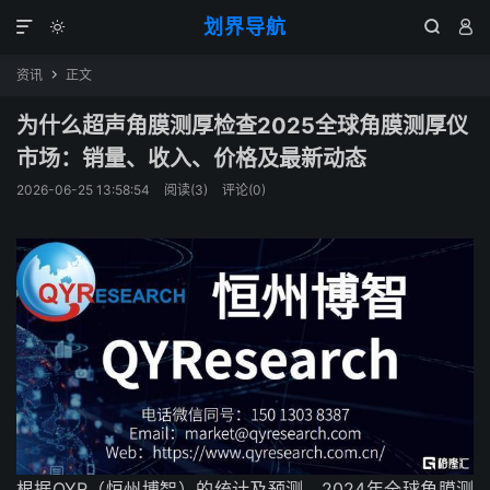
划界导航




资讯
正文

为什么超声角膜测厚检查2025全球角膜测厚仪
市场：销量、收入、价格及最新动态
2026-06-25 13:58:54
阅读(
3
)
评论(0)
根据QYR（恒州博智）的统计及预测，2024年全球角膜测