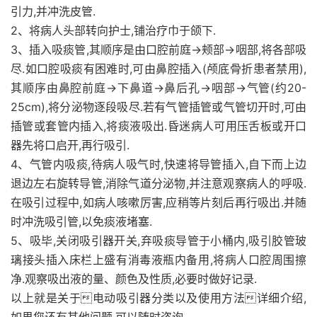
引力,并冲洗皮管.
2、将病人头部转向护士,铺治疗巾于颌下.
3、插入吸痰管,其顺序是由口腔前庭→颊部→咽部,将各部吸
尽.如口腔吸痰有困难时,可由鼻腔插入(颅底骨折患者禁用),
其顺序由鼻腔前庭→下鼻道→鼻后孔→咽部→气管(约20-
25cm),将分泌物逐段吸尽.若有气管插管或气管切开时,可由
插管或套管内插入,将痰液吸出.昏迷病人可用压舌板或开口
器先将口启开,再行吸引.
4、气管内吸痰,待病人吸气时,快速将导管插入,自下而上边
退边左右旋转导管,消除气道分泌物,并注意观察病人的呼吸.
在吸引过程中,如病人咳嗽厉害,应稍等片刻后再行吸出.并随
时冲洗吸引管,以免痰液堵塞.
5、吸毕,关闭吸引器开关,弃吸痰导管于小桶内,吸引胶管玻
璃接头插入床栏上盛有消毒液瓶内备用,将病人口腔周围擦
净.观察吸出液的量、颜色及性质,必要时做好记录.
以上就是关于电动吸引器分类以及使用方法详细介绍,