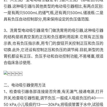
引器.这种吸引器与其他类型的电动吸引器相比,有两点区别:
一是有两只5000mL的储气瓶,还有两只500mL储液瓶:二是
具有负压自动控制部分,用来保持设定的负压值范围.
3、洗胃型电动吸引器是专门做洗胃用的吸引器,这种吸引器
的结构是将真空泵的正压和负压都利用起来.它既有正压指
示表,也有负压指示表,用专门的旋钮开关控制正压和负压的
切换.此外,它还设有控制正压和负压的调节阀.目前,新型的洗
胃机都设有正压、负压手动和自动控制功能,不易堵塞,很适
合临床急诊使用.
二、电动吸引器使用方法
1、检查吸引器各部连接是否完善,有无漏气.接通电源,打开
开关,检查吸引器性能,调节负压.一般成人吸痰负压约40——
50 kPa,小儿吸痰约13——30kPa,将吸痰管置于水中,试验吸