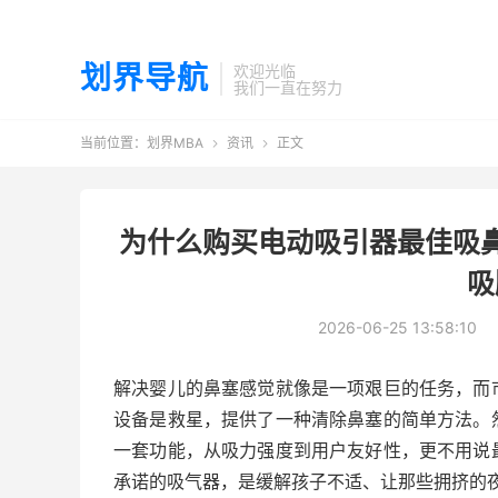
划界导航
欢迎光临
我们一直在努力
当前位置：
划界MBA
资讯
正文


为什么购买电动吸引器最佳吸
吸
2026-06-25 13:58:10
解决婴儿的鼻塞感觉就像是一项艰巨的任务，而
设备是救星，提供了一种清除鼻塞的简单方法。
一套功能，从吸力强度到用户友好性，更不用说
承诺的吸气器，是缓解孩子不适、让那些拥挤的