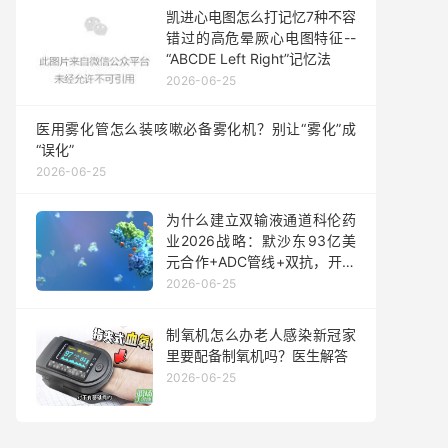
凯进心电图怎么打记忆7种不容
错过的高危晕厥心电图特征--
“ABCDE Left Right”记忆法
2026-06-25
医用雾化管怎么装咳嗽必备雾化机？别让“雾化”成
“误化”
2026-06-25
为什么建立双输液通道科伦药
业2026战略：默沙东93亿美
元合作+ADC管线+双抗，开启
全球创新药市场！
2026-06-25
制氧机怎么办老人感染新冠家
里要配备制氧机吗？医生解答
2026-06-25